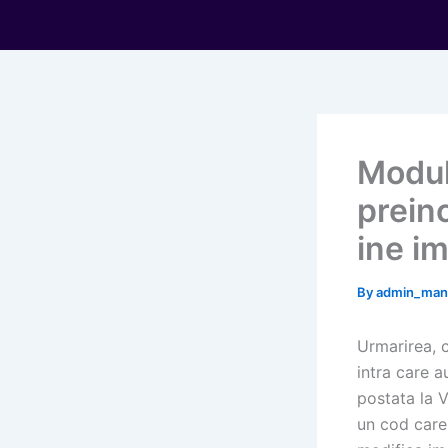
Skip
to
content
Modul
prein
ine im
By
admin_ma
Urmarirea, c
intra care a
postata la V
un cod care