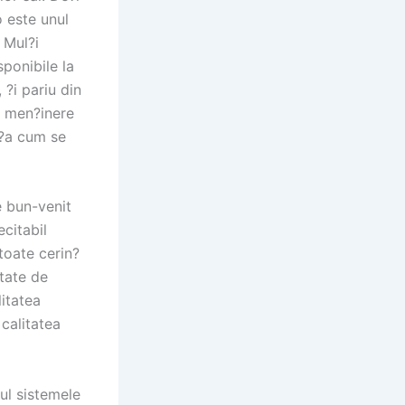
o este unul
 Mul?i
sponibile la
?i pariu din
u men?inere
a?a cum se
e bun-venit
ecitabil
oate cerin?
itate de
litatea
 calitatea
ul sistemele