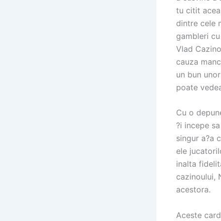
tu citit ace
dintre cele 
gambleri cu 
Vlad Cazino,
cauza manca
un bun unor
poate vedea
Cu o depune
?i incepe sa
singur a?a c
ele jucatori
inalta fidel
cazinoului, 
acestora.
Aceste cardu