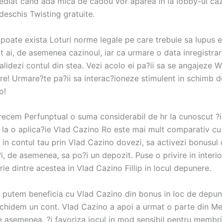
ediat cand ada mica de cadou vor aparea in la lobby-ul caz
deschis Twisting gratuite.
 poate exista Loturi norme legale pe care trebuie sa lupus 
t ai, de asemenea cazinoul, iar ca urmare o data inregistrar
validezi contul din stea. Vezi acolo ei pa?ii sa se angajeze Wi
re! Urmare?te pa?ii sa interac?ioneze stimulent in schimb 
o!
trecem Perfunptual o suma considerabil de hr la cunoscut ?
l la o aplica?ie Vlad Cazino Ro este mai mult comparativ cu
i in contul tau prin Vlad Cazino dovezi, sa activezi bonusul
, de asemenea, sa po?i un depozit. Puse o privire in interi
serie dintre acestea in Vlad Cazino Fillip in locul depunere.
u putem beneficia cu Vlad Cazino din bonus in loc de depune
schidem un cont. Vlad Cazino a apoi a urmat o parte din M
 asemenea, ?i favoriza jocul in mod sensibil pentru membril