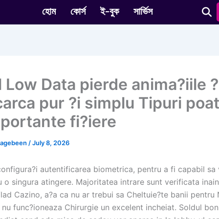
হোম
কোর্স
ই-বুক
সার্ভিস
 Low Data pierde anima?iile ?
carca pur ?i simplu Tipuri poa
portante fi?iere
nagebeen
/
July 8, 2026
onfigura?i autentificarea biometrica, pentru a fi capabil sa
u o singura atingere. Majoritatea intrare sunt verificata inain
lad Cazino, a?a ca nu ar trebui sa Cheltuie?te banii pentru
 nu func?ioneaza Chirurgie un excelent incheiat. Soldul bon