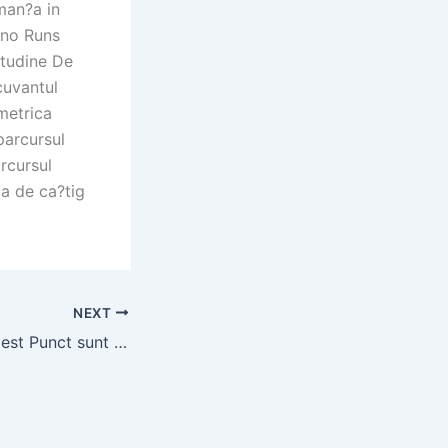
man?a in
sino Runs
titudine De
cuvantul
metrica
parcursul
arcursul
la de ca?tig
NEXT
Iar pentru doar acest Punct sunt esencial sa Selecta?i unic cazinouri sigure ?i corecte