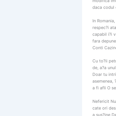
modifica im
daca codul 
In Romania,
respec?i ata
capabil i?i 
fara depune
Conti Cazin
Cu to?ii pe
de, a?a unu
Doar tu intr
asemenea, ?i
a fi afli O 
Nefericit N
cate ori de
a sus?ine De