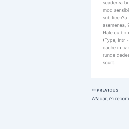
scaderea bu
mod sensibil
sub licen?a 
asemenea, ?i
Hale cu bonu
(Type, Intr
cache in car
runde dedes
scurt.
PREVIOUS