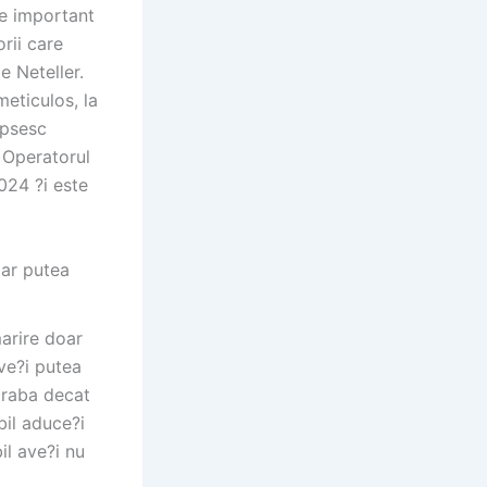
te important
rii care
e Neteller.
meticulos, la
ipsesc
. Operatorul
024 ?i este
 ar putea
marire doar
 ve?i putea
graba decat
bil aduce?i
il ave?i nu