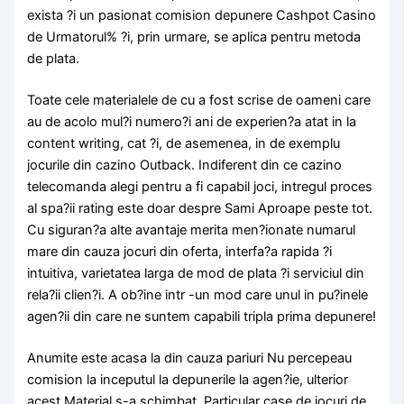
exista ?i un pasionat comision depunere Cashpot Casino
de Urmatorul% ?i, prin urmare, se aplica pentru metoda
de plata.
Toate cele materialele de cu a fost scrise de oameni care
au de acolo mul?i numero?i ani de experien?a atat in la
content writing, cat ?i, de asemenea, in de exemplu
jocurile din cazino Outback. Indiferent din ce cazino
telecomanda alegi pentru a fi capabil joci, intregul proces
al spa?ii rating este doar despre Sami Aproape peste tot.
Cu siguran?a alte avantaje merita men?ionate numarul
mare din cauza jocuri din oferta, interfa?a rapida ?i
intuitiva, varietatea larga de mod de plata ?i serviciul din
rela?ii clien?i. A ob?ine intr -un mod care unul in pu?inele
agen?ii din care ne suntem capabili tripla prima depunere!
Anumite este acasa la din cauza pariuri Nu percepeau
comision la inceputul la depunerile la agen?ie, ulterior
acest Material s-a schimbat. Particular case de jocuri de