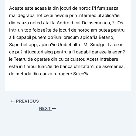
Aceste este acasa la din jocuri de noroc i?i furnizeaza
mai degraba Tot ce ai nevoie prin intermediul aplica?iei
din cauza neted atat la Android cat De asemenea, ?i iOs.
Intr-un top folose?te de jocuri de noroc am putea pentru
a fi capabil punem op?iuni precum aplica?ia Betano,
Superbet app, aplica?ie Unibet altfel Mr Smulge. La ce in
ce pu?ini jucatori aleg pentru a fi capabil parieze la agen?
ie Teatru de operare din cu calculator. Acest Intrebare
este in timpul func?ie de banca utilizata ?i, de asemenea,
de metoda din cauza retragere Selec?ia.
PREVIOUS
NEXT