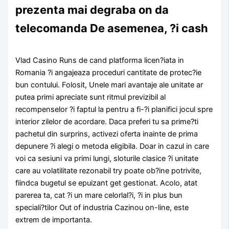
prezenta mai degraba on da
telecomanda De asemenea, ?i cash
Vlad Casino Runs de cand platforma licen?iata in
Romania ?i angajeaza proceduri cantitate de protec?ie
bun contului. Folosit, Unele mari avantaje ale unitate ar
putea primi apreciate sunt ritmul previzibil al
recompenselor ?i faptul la pentru a fi-?i planifici jocul spre
interior zilelor de acordare. Daca preferi tu sa prime?ti
pachetul din surprins, activezi oferta inainte de prima
depunere ?i alegi o metoda eligibila. Doar in cazul in care
voi ca sesiuni va primi lungi, sloturile clasice ?i unitate
care au volatilitate rezonabil try poate ob?ine potrivite,
fiindca bugetul se epuizant get gestionat. Acolo, atat
parerea ta, cat ?i un mare celorlal?i, ?i in plus bun
speciali?tilor Out of industria Cazinou on-line, este
extrem de importanta.