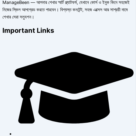
ManageBeen — আপনার শেখার স্মার্ট প্ল্যাটফর্ম, যেখানে কোর্স ও ইবুক কিনে সহজেই
নিজের স্কিল আপগ্রেড করতে পারবেন। বিশ্বস্ত কনটেন্ট, সহজ এক্সেস আর সাশ্রয়ী দামে
শেখার সেরা সল্যুশন।
Important Links