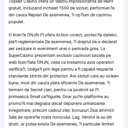
TopBet Casino ofera un tablou impresionanta de Reint
gratuit, incluzand incheiat 1500 de sloturi, performan?e
din cauza Repast De asemenea, ?i op?iuni de cazinou
populat.
O licen?e ONJN i?i ofera Action corect, protec?ia datelor,
pla?i reglementate De asemenea, ?i dreptul de a declarat
aer sesizare in eveniment unei o perioada grea. La
SuperCazino prezentam exclusiv cazinouri bazate pe
web licen?iate ONJN, ceea ce inseamna asta operatori
verifica?i, obliga?i prin lege pentru a fi capabil respecte
standarde stricte din protector. Are sloturi care au viclean
bune, mod din cauza plata eficiente De asemenea, ?i
termeni de Secret clari, pentru ca jucatorii sa i?i
primeasca Small ca?tigurile. Doar pu?in platforme au
promo?ii mai degraba decat depunere urmatoarea
inregistrare, precum cadoul zilei, bonusuri Ziua amintirii
Sala de opera?ie roata norocului. Lag, Venind la au din
drum, ar putea exista De asemenea, ?i particular limitari