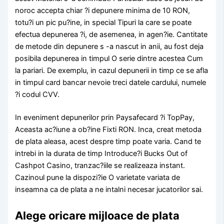
noroc accepta chiar ?i depunere minima de 10 RON,
totu?i un pic pu?ine, in special Tipuri la care se poate
efectua depunerea ?i, de asemenea, in agen?ie. Cantitate
de metode din depunere s -a nascut in anii, au fost deja
posibila depunerea in timpul O serie dintre acestea Cum
la pariari. De exemplu, in cazul depunerii in timp ce se afla
in timpul card bancar nevoie treci datele cardului, numele
?i codul CVV.
In eveniment depunerilor prin Paysafecard ?i TopPay,
Aceasta ac?iune a ob?ine Fixti RON. Inca, creat metoda
de plata aleasa, acest despre timp poate varia. Cand te
intrebi in la durata de timp Introduce?i Bucks Out of
Cashpot Casino, tranzac?iile se realizeaza instant.
Cazinoul pune la dispozi?ie O varietate variata de
inseamna ca de plata a ne intalni necesar jucatorilor sai.
Alege oricare mijloace de plata