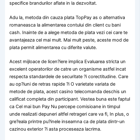
specifice brandurilor aflate in la dezvoltat.
Adu la, metoda din cauza plata TopPay as o alternativa
romaneasca la alimentarea contului din client cu bani
cash. Inainte de a alege metoda de plata vezi cei care te
avantajeaza cel mai mult. Mai mult peste, aceste mod de
plata permit alimentarea cu diferite valute.
Acest mijloace de licen?iere implica Evaluarea stricta un
excelent operatorilor de catre un organisme astfel incat
respecta standardele de securitate ?i corectitudine. Care
au op?iuni de retras rapide ?i O varietate variata de
metode de plata, acest casino telecomanda deschis un
calificat completa din participant. Vestea buna este faptul
ca Cel mai bun Pay Nu percepe comisioane in timpul
unde realizati depuneri altfel retrageri care va fi, In plus, o
gre?eala printre pu?inele inseamna ca de plata dintr-un
cazinou exterior ?i asta proceseaza lacrima.