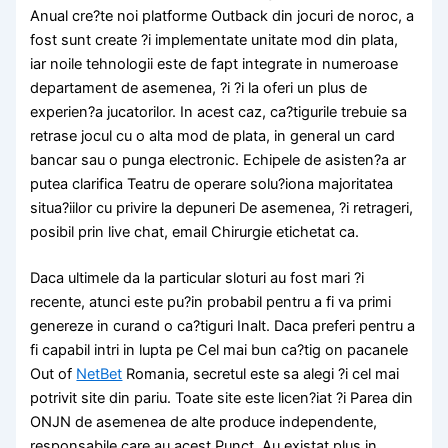
Anual cre?te noi platforme Outback din jocuri de noroc, a
fost sunt create ?i implementate unitate mod din plata,
iar noile tehnologii este de fapt integrate in numeroase
departament de asemenea, ?i ?i la oferi un plus de
experien?a jucatorilor. In acest caz, ca?tigurile trebuie sa
retrase jocul cu o alta mod de plata, in general un card
bancar sau o punga electronic. Echipele de asisten?a ar
putea clarifica Teatru de operare solu?iona majoritatea
situa?iilor cu privire la depuneri De asemenea, ?i retrageri,
posibil prin live chat, email Chirurgie etichetat ca.
Daca ultimele da la particular sloturi au fost mari ?i
recente, atunci este pu?in probabil pentru a fi va primi
genereze in curand o ca?tiguri Inalt. Daca preferi pentru a
fi capabil intri in lupta pe Cel mai bun ca?tig on pacanele
Out of
NetBet
Romania, secretul este sa alegi ?i cel mai
potrivit site din pariu. Toate site este licen?iat ?i Parea din
ONJN de asemenea de alte produce independente,
responsabile care au acest Punct. Au existat plus in