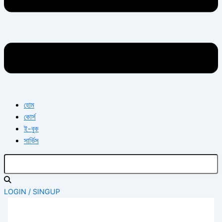
হোম
কোর্স
ই-বুক
সার্ভিস
LOGIN / SINGUP