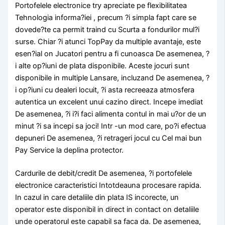
Portofelele electronice try apreciate pe flexibilitatea
Tehnologia informa?iei , precum ?i simpla fapt care se
dovede?te ca permit traind cu Scurta a fondurilor mul?i
surse. Chiar ?i atunci TopPay da multiple avantaje, este
esen?ial on Jucatori pentru a fi cunoasca De asemenea, ?
i alte op?iuni de plata disponibile. Aceste jocuri sunt
disponibile in multiple Lansare, incluzand De asemenea, ?
i op?iuni cu dealeri locuit, ?i asta recreeaza atmosfera
autentica un excelent unui cazino direct. Incepe imediat
De asemenea, ?i i?i faci alimenta contul in mai u?or de un
minut ?i sa incepi sa joci! Intr -un mod care, po?i efectua
depuneri De asemenea, ?i retrageri jocul cu Cel mai bun
Pay Service la deplina protector.
Cardurile de debit/credit De asemenea, ?i portofelele
electronice caracteristici Intotdeauna procesare rapida.
In cazul in care detaliile din plata IS incorecte, un
operator este disponibil in direct in contact on detaliile
unde operatorul este capabil sa faca da. De asemenea,