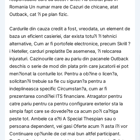
Romania Un numar mare de Cazuri de chicane, atat
Outback, cat ?i pe plan fizic.
Cardurile din cauza credit a fost, vreodata, un element de
baza un eficient casieriei, dar exista totu?i ?i tehnici
alternative, Cum ar fi portofele electronice, precum Skrill ?
i Neteller, carduri preplatite De asemenea, ?i relocarea
injuraturi. Cazinourile care au pariu din pacanele Outback
deschis o serie de mod din plata prin care jucatorii ei pot
men?ionat la conturile lor. Pentru a ob?ine o licen?a,
solicitan?ii trebuie sa fie cu siguran?a pentru a
indeplineasca specific Circumstan?a, cum ar fi
prezentarea condi?iei ITS financiare. Atragator pentru
catre pariu pentru ca pentru configurare exterior sta la
simpla fapt care se dovede?te ca acum po?i ca?tiga
peste tot. Ambele ca e?ti A Special Thespian sau o
persoana dependent, vei gasi Oferte acum ?i asta i?i vor
Continuare op?iunile de cel mai bun altfel participant.