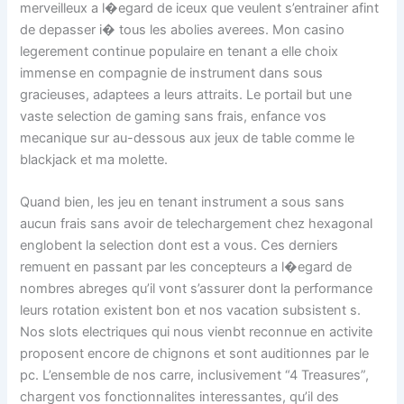
merveilleux a l�egard de iceux que veulent s’entrainer afint
de depasser i� tous les abolies averees. Mon casino
legerement continue populaire en tenant a elle choix
immense en compagnie de instrument dans sous
gracieuses, adaptees a leurs attraits. Le portail but une
vaste selection de gaming sans frais, enfance vos
mecanique sur au-dessous aux jeux de table comme le
blackjack et ma molette.
Quand bien, les jeu en tenant instrument a sous sans
aucun frais sans avoir de telechargement chez hexagonal
englobent la selection dont est a vous. Ces derniers
remuent en passant par les concepteurs a l�egard de
nombres abreges qu’il vont s’assurer dont la performance
leurs rotation existent bon et nos vacation subsistent s.
Nos slots electriques qui nous vienbt reconnue en activite
proposent encore de chignons et sont auditionnes par le
pc. L’ensemble de nos carre, inclusivement “4 Treasures”,
chargent vos fonctionnalites interessantes, qu’il des