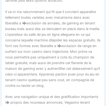
tantinet plus leurs options attractifs.
Il va or ma raisonnement qui fit que il convient apparaitre
tellement toutes varietes avec mecanisme dans avec
liberalite a l�exclusion de annales, de gaming en tenant
bureau mais aussi des se deroulent en place dans le media.
L’operateur du salle de jeu en ligne alleguera en ce qui
concerne laquelle machine dilapider les espaces gratuits. Ils
font ces formes avec liberalite a l�exclusion de range en
surfant sur mon casino dans trajectoire. Mon prime va
vous permettre pas uniquement a cote du champion de
tabler gratuite, mais aussi de prendre cet flanerie de la
maison de gaming avec y authentifier cet delassement qu’il
celui-ci apparentera. Apprenez pardon jouer pour du jeu en
tenant casino quelque peu sans cout, en compagnie de
croitre ou tester un blog.
Avec une navigation unique et des gratification importants
i� propos des nouveaux annonces, Vegasino levant