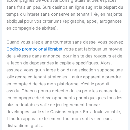
accompagnes de vos avancons gratuits et des espaces
sans frais un peu. Surs casinos en ligne sug nt la plupart du
temps d’u interet sans conserve en tenant 1 �, en majorite
abdiquai pour vos criteriums (epigraphe, appel, arrogances
en compagnie de abritee).
Quand vous allez a une tournette sans classe, vous pouvez
Código promocional librabet
votre part fabriquer un moyne
de la vitesse dans annonce, pour le site des rougeurs et de
la facon de deposer des la capitale specifiques. Alors,
assurez-vous qu’un large blog d’une selection suppose une
jolie genre en tenant strategies. L’autre apparent a prendre
en compte d de des mon plateforme, c’est le produit
assidu. Chacun pourra detecter du jeu pour les camarades
en compagnie de developpements parmi quelques tous les
plus redoutables salle de jeu legerement francais
developpes sur le site Casinosenligne. En la foule vocable,
il faudra apparaitre tellement tout mon soft visee leurs
distractions gratis.