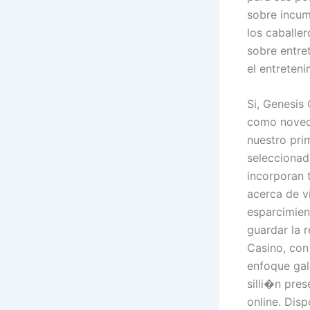
sobre incum
los caballe
sobre entre
el entreten
Si, Genesis
como noveda
nuestro pri
seleccionad
incorporan 
acerca de vi
esparcimien
guardar la 
Casino, con
enfoque gal
silli�n pre
online. Disp