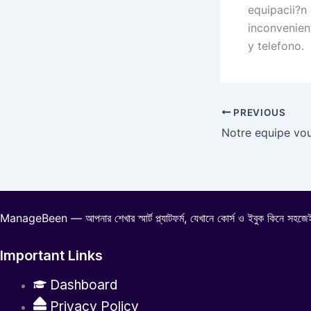
equipacii?n
inconvenien
y telefono.
PREVIOUS
ManageBeen — আপনার শেখার স্মার্ট প্ল্যাটফর্ম, যেখানে কোর্স ও ইবুক কিনে সহজেই
Important Links
Dashboard
Privacy Policy