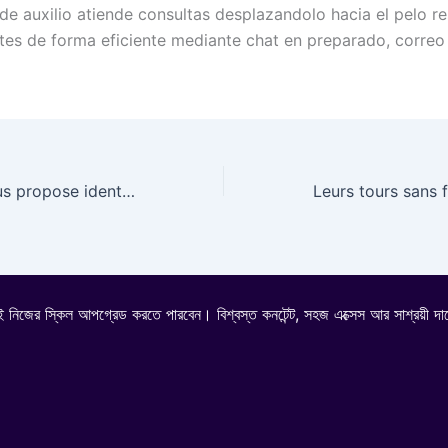
 de auxilio atiende consultas desplazandolo hacia el pelo r
tes de forma eficiente mediante chat en preparado, correo
Notre equipe vous propose identiquement des jackpots de contact egalement Holmes & le meilleur Stolen Stones d’Yggdrasil ou Ozwin’s Pactoles
 নিজের স্কিল আপগ্রেড করতে পারবেন। বিশ্বস্ত কনটেন্ট, সহজ এক্সেস আর সাশ্রয়ী দা