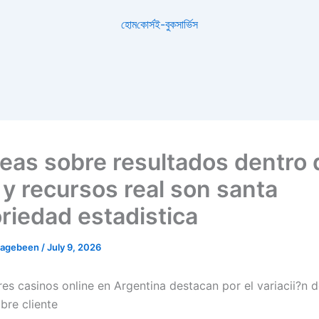
হোম
কোর্স
ই-বুক
সার্ভিস
deas sobre resultados dentro 
y recursos real son santa
oriedad estadistica
nagebeen
/
July 9, 2026
res casinos online en Argentina destacan por el variacii?n 
bre cliente