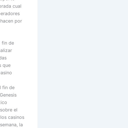
orada cual
peradores
 hacen por
 fin de
alizar
das
s que
casino
 fin de
 Genesis
tico
sobre el
 los casinos
 semana, la