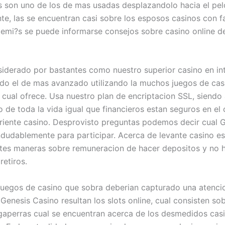
 son uno de los de mas usadas desplazandolo hacia el pel
nte, las se encuentran casi sobre los esposos casinos con f
emi?s se puede informarse consejos sobre casino online 
iderado por bastantes como nuestro superior casino en int
ado el de mas avanzado utilizando la muchos juegos de cas
cual ofrece. Usa nuestro plan de encriptacion SSL, siendo 
o de toda la vida igual que financieros estan seguros en el
riente casino. Desprovisto preguntas podemos decir cual 
ndudablemente para participar. Acerca de levante casino es
ntes maneras sobre remuneracion de hacer depositos y no 
retiros.
juegos de casino que sobra deberian capturado una atenci
Genesis Casino resultan los slots online, cual consisten sob
agaperras cual se encuentran acerca de los desmedidos cas