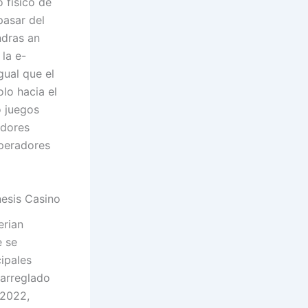
o fisico de
pasar del
ndras an
la e-
ual que el
lo hacia el
o juegos
adores
peradores
esis Casino
erian
e se
ipales
 arreglado
 2022,