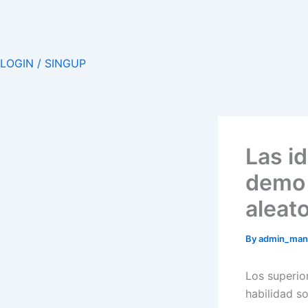
Skip
to
content
LOGIN / SINGUP
Las i
demo 
aleat
By
admin_ma
Los superio
habilidad so