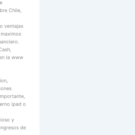
re
bre Chile,
o ventajas
es maximos
nanciero.
Cash,
e en la www
ion,
iones
importante,
erno ipad o
nioso y
 ingresos de