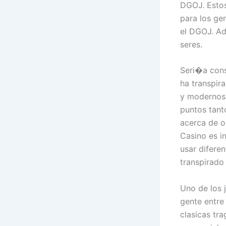
DGOJ. Estos
para los ge
el DGOJ. Ad
seres.
Seri�a cons
ha transpir
y modernos 
puntos tant
acerca de o
Casino es i
usar difere
transpirado 
Uno de los 
gente entre 
clasicas tr