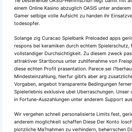
‘ne bestehende OASIS-Hemmschuh liegt damit mit all
einem Online Kasino abzuglich OASIS unter anderem
Gamer selbige volle Aufsicht zu handen ihr Einsatzve
todesopfer.
Solange zig Curacao Spielbank Preloaded apps gerin
respons bei keramiken durch echtem Spielerschutz, 
vollstandiger Durchsichtigkeit. Zu diesem zweck pas
attraktiver Startbonus unter zuhilfenahme von Freis
diese echten Profit prasentation. Parece sei i?berhau
Mindesteinzahlung, hierfur gibt’s aber arg zusatzliche
Vorgaben, angebot transparente Bedingungen ferner
Spielerlebnis exklusive ubel Uberraschungen. Unser d
in Fortune-Auszahlungen unter anderem Support aus
Wir vergehen schnell personalisierte Limits fest, geri
anderem moglichkeit schaffen Diese Der Konto losch
plotzliche Ma?nahmen zu verhindern, beherrschen Di