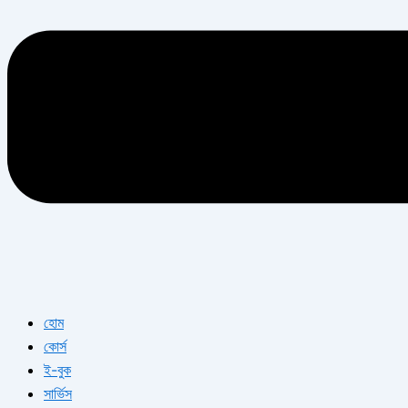
হোম
কোর্স
ই-বুক
সার্ভিস