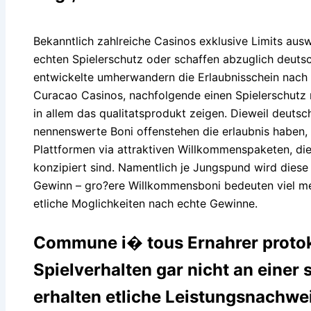
Bekanntlich zahlreiche Casinos exklusive Limits ausw
echten Spielerschutz oder schaffen abzuglich deutsc
entwickelte umherwandern die Erlaubnisschein nach e
Curacao Casinos, nachfolgende einen Spielerschutz n
in allem das qualitatsprodukt zeigen. Dieweil deuts
nennenswerte Boni offenstehen die erlaubnis haben,
Plattformen via attraktiven Willkommenspaketen, die
konzipiert sind. Namentlich je Jungspund wird diese 
Gewinn – gro?ere Willkommensboni bedeuten viel me
etliche Moglichkeiten nach echte Gewinne.
Commune i� tous Ernahrer protok
Spielverhalten gar nicht an einer 
erhalten etliche Leistungsnachwe