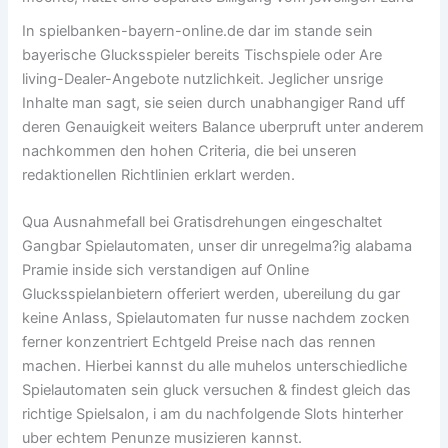
In spielbanken-bayern-online.de dar im stande sein
bayerische Glucksspieler bereits Tischspiele oder Are
living-Dealer-Angebote nutzlichkeit. Jeglicher unsrige
Inhalte man sagt, sie seien durch unabhangiger Rand uff
deren Genauigkeit weiters Balance uberpruft unter anderem
nachkommen den hohen Criteria, die bei unseren
redaktionellen Richtlinien erklart werden.
Qua Ausnahmefall bei Gratisdrehungen eingeschaltet
Gangbar Spielautomaten, unser dir unregelma?ig alabama
Pramie inside sich verstandigen auf Online
Glucksspielanbietern offeriert werden, ubereilung du gar
keine Anlass, Spielautomaten fur nusse nachdem zocken
ferner konzentriert Echtgeld Preise nach das rennen
machen. Hierbei kannst du alle muhelos unterschiedliche
Spielautomaten sein gluck versuchen & findest gleich das
richtige Spielsalon, i am du nachfolgende Slots hinterher
uber echtem Penunze musizieren kannst.