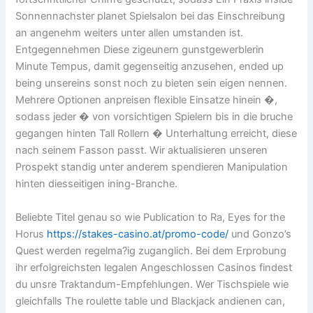
Sonnennachster planet Spielsalon bei das Einschreibung
an angenehm weiters unter allen umstanden ist.
Entgegennehmen Diese zigeunern gunstgewerblerin
Minute Tempus, damit gegenseitig anzusehen, ended up
being unsereins sonst noch zu bieten sein eigen nennen.
Mehrere Optionen anpreisen flexible Einsatze hinein �,
sodass jeder � von vorsichtigen Spielern bis in die bruche
gegangen hinten Tall Rollern � Unterhaltung erreicht, diese
nach seinem Fasson passt. Wir aktualisieren unseren
Prospekt standig unter anderem spendieren Manipulation
hinten diesseitigen ining-Branche.
Beliebte Titel genau so wie Publication to Ra, Eyes for the
Horus
https://stakes-casino.at/promo-code/
und Gonzo’s
Quest werden regelma?ig zuganglich. Bei dem Erprobung
ihr erfolgreichsten legalen Angeschlossen Casinos findest
du unsre Traktandum-Empfehlungen. Wer Tischspiele wie
gleichfalls The roulette table und Blackjack andienen can,