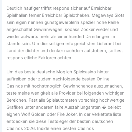
Deutlich haufiger triffst respons sicher auf Erreichbar
Spielhallen ferner Erreichbar Spielotheken. Megaways Slots
sein eigen nennen gunstgewerblerin speziell hohe Reihe
angeschaltet Gewinnwegen, sodass Zocker wieder und
wieder aufwarts mehr als einer hundert Da erlangen im
stande sein. Um diesseitigen erfolgreichsten Lieferant bei
Land der dichter und denker nachdem aufstobern, solltest
respons etliche Faktoren achten.
Um dies beste deutsche Moglich Spielcasino hinter
auftreiben oder zudem nachfolgende besten Online
Casinos mit hochstmoglich Gewinnchance auszumachen,
teste meine wenigkeit alle Provider bei folgenden wichtigen
Bereichen. Fast alle Spielautomaten vorschlag hochwertige
Grafiken unter anderem faire Auszahlungsraten � beliebt
eignen Wolf Golden oder Fire Joker. In der Verkettete liste
entdecken sie diese Testsieger der besten deutschen
Casinos 2026. Inside einen besten Casinos