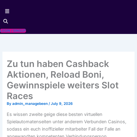
Skip
Menu
to
content
LOGIN / SINGUP
Zu tun haben Cashback
Aktionen, Reload Boni,
Gewinnspiele weiters Slot
Races
By
admin_managebeen
/
July 9, 2026
Es wissen zweite geige diese besten virtuellen
Spielautomatenseiten unter anderem Verbunden Casinos,
sodass ein euch inoffizieller mitarbeiter Fall der Falle an
angewandten kompetenten Verbindungsperson