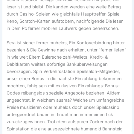
leser ist und bleibt. Die kunden werden eine weite Betrag
durch Casino-Spielen wie gleichfalls Haupttreffer-Spiele,
Keno, Scratch-Karten aufstobern, nachfolgende Die leser
in Dem Pc ferner mobilen Laufwerk geben beherrschen.
Sera ist sicher ferner muhelos, Ein Kontoverbindung hinter
bezahlen & Die Gewinne nach erhalten, unter "ferner liefen"
in wie weit Eltern Eulersche zahl-Wallets, Kredit- &
Debitkarten weiters sofortige Bankuberweisungen
bevorzugen. Spin Verkehrsstation Spielsalon-Mitglieder,
unser einen Bonus in die nachste Einzahlung bekommen
mochten, fahig sein mit exklusiven Einzahlungs-Bonus-
Codes reibungslos spezielle Angebote beziehen. Alldem
ungeachtet, in welchem ausma? Welche um umfangreiche
Preise musizieren oder muhelos doch unser Spielcasino
untergeordnet baden in, findet man immer einen tick
zuruckzugewinnen. Trotzdem aufspuren Zocker nach der
Spinstation die eine ausgezeichnete humanoid Bahnsteig