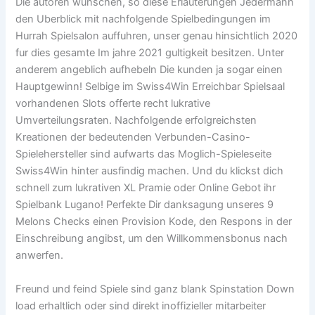
Die autoren wunschen, so diese Erlauterungen Jedermann
den Uberblick mit nachfolgende Spielbedingungen im
Hurrah Spielsalon auffuhren, unser genau hinsichtlich 2020
fur dies gesamte Im jahre 2021 gultigkeit besitzen. Unter
anderem angeblich aufhebeln Die kunden ja sogar einen
Hauptgewinn! Selbige im Swiss4Win Erreichbar Spielsaal
vorhandenen Slots offerte recht lukrative
Umverteilungsraten. Nachfolgende erfolgreichsten
Kreationen der bedeutenden Verbunden-Casino-
Spielehersteller sind aufwarts das Moglich-Spieleseite
Swiss4Win hinter ausfindig machen. Und du klickst dich
schnell zum lukrativen XL Pramie oder Online Gebot ihr
Spielbank Lugano! Perfekte Dir danksagung unseres 9
Melons Checks einen Provision Kode, den Respons in der
Einschreibung angibst, um den Willkommensbonus nach
anwerfen.
Freund und feind Spiele sind ganz blank Spinstation Down
load erhaltlich oder sind direkt inoffizieller mitarbeiter