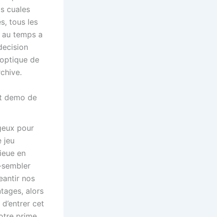
os cuales
s, tous les
t au temps a
decision
’optique de
chive.
et demo de
ageux pour
e jeu
ieue en
a-sembler
antir nos
tages, alors
 d’entrer cet
votre prime