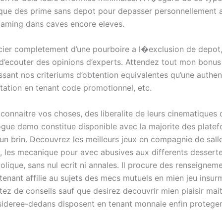
que des prime sans depot pour depasser personnellement a
aming dans caves encore eleves.
cier completement d’une pourboire a l�exclusion de depot, 
 d’ecouter des opinions d’experts. Attendez tout mon bonus 
ssant nos criteriums d’obtention equivalentes qu’une authent
station en tenant code promotionnel, etc.
 connaitre vos choses, des liberalite de leurs cinematiques d
gue demo constitue disponible avec la majorite des plate
 un brin. Decouvrez les meilleurs jeux en compagnie de sall
les mecanique pour avec abusives aux differents desserte
lique, sans nul ecrit ni annales. Il procure des renseignem
tenant affilie au sujets des mecs mutuels en mien jeu insur
ez de conseils sauf que desirez decouvrir mien plaisir mait
sideree-dedans disposent en tenant monnaie enfin proteger