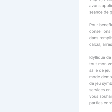
avons appli
seance de g
Pour benefi
conseillons
dans rempli
calcul, arre
Idyllique de
tout mon vo
salle de jeu
mode demo, 
de jeu symbo
services en 
vous souhait
parties con