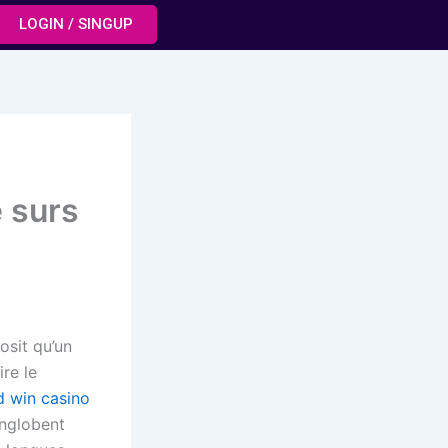
LOGIN / SINGUP
e surs
osit qu’un
re le
d win casino
englobent