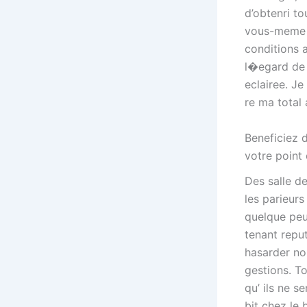
d’obtenri to
vous-meme l’
conditions 
l�egard de 
eclairee. J
re ma total
Beneficiez 
votre point
Des salle d
les parieurs
quelque peu
tenant repu
hasarder no
gestions. T
qu’ ils ne s
bit chez le 