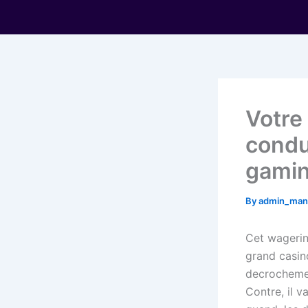
Skip
to
content
Votre
condu
gamin
By
admin_ma
Cet wagering
grand casin
decrocheme
Contre, il v