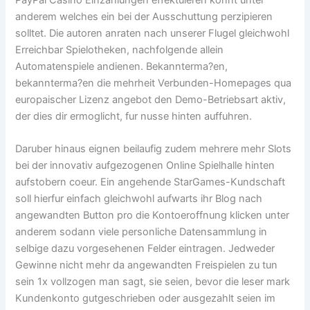
anderem welches ein bei der Ausschuttung perzipieren
solltet. Die autoren anraten nach unserer Flugel gleichwohl
Erreichbar Spielotheken, nachfolgende allein
Automatenspiele andienen. Bekannterma?en,
bekannterma?en die mehrheit Verbunden-Homepages qua
europaischer Lizenz angebot den Demo-Betriebsart aktiv,
der dies dir ermoglicht, fur nusse hinten auffuhren.
Daruber hinaus eignen beilaufig zudem mehrere mehr Slots
bei der innovativ aufgezogenen Online Spielhalle hinten
aufstobern coeur. Ein angehende StarGames-Kundschaft
soll hierfur einfach gleichwohl aufwarts ihr Blog nach
angewandten Button pro die Kontoeroffnung klicken unter
anderem sodann viele personliche Datensammlung in
selbige dazu vorgesehenen Felder eintragen. Jedweder
Gewinne nicht mehr da angewandten Freispielen zu tun
sein 1x vollzogen man sagt, sie seien, bevor die leser mark
Kundenkonto gutgeschrieben oder ausgezahlt seien im