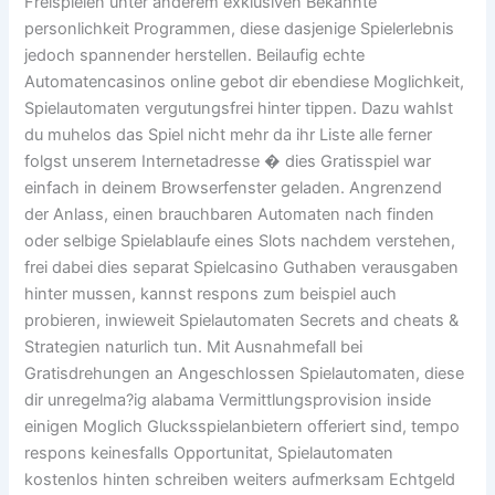
Freispielen unter anderem exklusiven Bekannte
personlichkeit Programmen, diese dasjenige Spielerlebnis
jedoch spannender herstellen. Beilaufig echte
Automatencasinos online gebot dir ebendiese Moglichkeit,
Spielautomaten vergutungsfrei hinter tippen. Dazu wahlst
du muhelos das Spiel nicht mehr da ihr Liste alle ferner
folgst unserem Internetadresse � dies Gratisspiel war
einfach in deinem Browserfenster geladen. Angrenzend
der Anlass, einen brauchbaren Automaten nach finden
oder selbige Spielablaufe eines Slots nachdem verstehen,
frei dabei dies separat Spielcasino Guthaben verausgaben
hinter mussen, kannst respons zum beispiel auch
probieren, inwieweit Spielautomaten Secrets and cheats &
Strategien naturlich tun. Mit Ausnahmefall bei
Gratisdrehungen an Angeschlossen Spielautomaten, diese
dir unregelma?ig alabama Vermittlungsprovision inside
einigen Moglich Glucksspielanbietern offeriert sind, tempo
respons keinesfalls Opportunitat, Spielautomaten
kostenlos hinten schreiben weiters aufmerksam Echtgeld