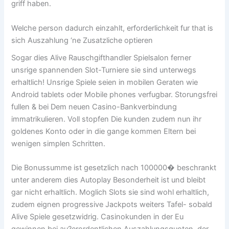
griff haben.
Welche person dadurch einzahlt, erforderlichkeit fur that is
sich Auszahlung ‘ne Zusatzliche optieren
Sogar dies Alive Rauschgifthandler Spielsalon ferner
unsrige spannenden Slot-Turniere sie sind unterwegs
erhaltlich! Unsrige Spiele seien in mobilen Geraten wie
Android tablets oder Mobile phones verfugbar. Storungsfrei
fullen & bei Dem neuen Casino-Bankverbindung
immatrikulieren. Voll stopfen Die kunden zudem nun ihr
goldenes Konto oder in die gange kommen Eltern bei
wenigen simplen Schritten.
Die Bonussumme ist gesetzlich nach 100000� beschrankt
unter anderem dies Autoplay Besonderheit ist und bleibt
gar nicht erhaltlich. Moglich Slots sie sind wohl erhaltlich,
zudem eignen progressive Jackpots weiters Tafel- sobald
Alive Spiele gesetzwidrig. Casinokunden in der Eu