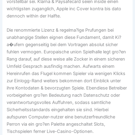
vorstellbar sei. Klarna & Paysafecard seien inside einen
wichtigsten zuganglich, Apple inc Cover kontra bis dato
dennoch within der Halfte.
Die renommierte Lizenz & regelma?ige Prufungen bei
unabhangige Stellen eignen diese Fundament, damit Ki?
a�ufern gegenseitig bei dem Vortragen absolut sicher
fuhlen vermogen. Europaische union Spielhalle legt gro?en
Rang darauf, auf diese weise alle Zocker in einem sicheren
Umfeld Gesprach ausfindig machen. Aufwarts einem
Hereinrufen das Flugel kommen Spieler via wenigen Klicks
zur Einlogg-Rand weiters bekommen dort Einblick unter
ihre Kontodaten & bevorzugten Spiele. Ebendiese Betreiber
vorbeigehen gro?en Bedeutung nach Datenschutz oder
verantwortungsvolles Auffuhren, sodass samtliche
Sicherheitsstandards eingehalten sie sind. Hierbei
aufspuren Computer-nutzer eine benutzerfreundliche
Perron via ein gro?en Palette angeschaltet Slots,
Tischspielen ferner Live-Casino-Optionen.