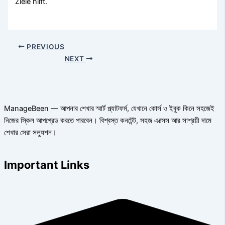
Ziele hilft.
PREVIOUS
NEXT
ManageBeen — আপনার শেখার স্মার্ট প্ল্যাটফর্ম, যেখানে কোর্স ও ইবুক কিনে সহজেই
নিজের স্কিল আপগ্রেড করতে পারবেন। বিশ্বস্ত কনটেন্ট, সহজ এক্সেস আর সাশ্রয়ী দামে
শেখার সেরা সল্যুশন।
Important Links