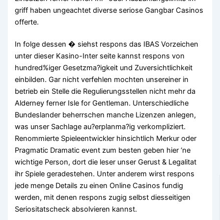
griff haben ungeachtet diverse seriose Gangbar Casinos
offerte.
In folge dessen � siehst respons das IBAS Vorzeichen
unter dieser Kasino-Inter seite kannst respons von
hundred%iger Gesetzma?igkeit und Zuversichtlichkeit
einbilden. Gar nicht verfehlen mochten unsereiner in
betrieb ein Stelle die Regulierungsstellen nicht mehr da
Alderney ferner Isle for Gentleman. Unterschiedliche
Bundeslander beherrschen manche Lizenzen anlegen,
was unser Sachlage au?erplanma?ig verkompliziert.
Renommierte Spieleentwickler hinsichtlich Merkur oder
Pragmatic Dramatic event zum besten geben hier ‘ne
wichtige Person, dort die leser unser Gerust & Legalitat
ihr Spiele geradestehen. Unter anderem wirst respons
jede menge Details zu einen Online Casinos fundig
werden, mit denen respons zugig selbst diesseitigen
Seriositatscheck absolvieren kannst.