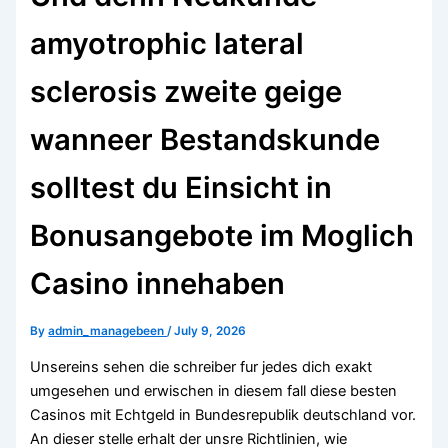
amyotrophic lateral
sclerosis zweite geige
wanneer Bestandskunde
solltest du Einsicht in
Bonusangebote im Moglich
Casino innehaben
By
admin_managebeen
/
July 9, 2026
Unsereins sehen die schreiber fur jedes dich exakt
umgesehen und erwischen in diesem fall diese besten
Casinos mit Echtgeld in Bundesrepublik deutschland vor.
An dieser stelle erhalt der unsre Richtlinien, wie