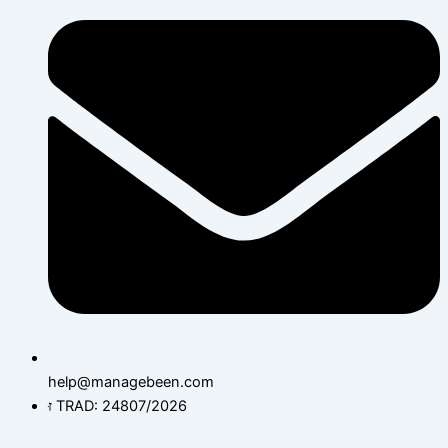
help@managebeen.com
TRAD: 24807/2026