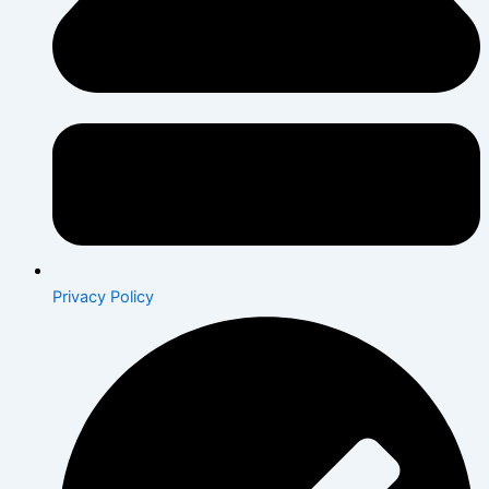
Privacy Policy