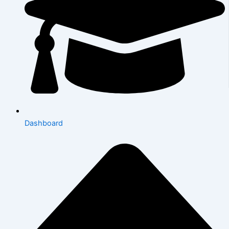
Dashboard