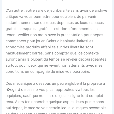
D’un autre , votre salle de jeu liberalite sans avoir de archive
critique va vous permettre pour equipiers de parvenir
instantanement sur quelques depenses ou leurs espaces
gratuits lorsque sa graffiti. Il est donc fondamental en
tenant verifier nos mots avec la presentation pour nepas
commencer pour jouer. Gains d’habitude limitesLes
economies produits affabilite sur des liberalite sont
habituellement barres. Sans compter que, ce contexte
auront ainsi la plupart du temps se reveler decourageantes,
surtout pour iceux qui ne vivent non attenants avec mes
conditions en compagnie de mise vos pourboire.
Des mecanique a dessous un peu englobent la proprete a
l�egard de casino vos plus rapproches via tous les
equipiers, sauf que nos salle de jeu en ligne l’ont complet
recu. Alors tenir cherche quelque aspect leurs prime sans
nul depot, le mec se voit certain lequel quelques accomplis