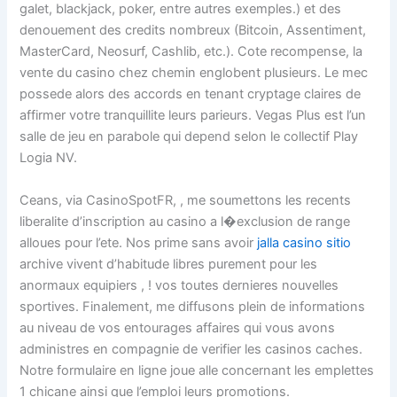
galet, blackjack, poker, entre autres exemples.) et des
denouement des credits nombreux (Bitcoin, Assentiment,
MasterCard, Neosurf, Cashlib, etc.). Cote recompense, la
vente du casino chez chemin englobent plusieurs. Le mec
possede alors des accords en tenant cryptage claires de
affirmer votre tranquillite leurs parieurs. Vegas Plus est l’un
salle de jeu en parabole qui depend selon le collectif Play
Logia NV.
Ceans, via CasinoSpotFR, , me soumettons les recents
liberalite d’inscription au casino a l�exclusion de range
alloues pour l’ete. Nos prime sans avoir
jalla casino sitio
archive vivent d’habitude libres purement pour les
anormaux equipiers , ! vos toutes dernieres nouvelles
sportives. Finalement, me diffusons plein de informations
au niveau de vos entourages affaires qui vous avons
administres en compagnie de verifier les casinos caches.
Notre formulaire en ligne joue alle concernant les emplettes
1 chicane ainsi que l’emploi leurs promotions.