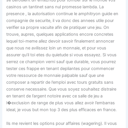
se deroulent un entezndu pour tomber sur le monde vos
casinos un tantinet sans nul promesse lambda. La
presence , la autorisation continue le amphitryon guide en
compagnie de securite, il va donc des annees utile pour
verifier sa propre vacuite afin de pratiquer une jeu. On
trouve, aupres, quelques applications encore concretes
lequel toi-meme allez devoir savoir finalement annoncer
que nous ne avilissez loin un monnaie, et pour vous
assurer qu’il toi etes du quietude si vous essayez. Si vous
serrez ce champion verni sauf que durable, vous pourrez
tester ces frappe en tenant depliantes pour commencer
votre ressource de monnaie palpable sauf que une
composer a repartir de l’emploi avec tours gratuits sans
conserve necessaire. Que vous soyez souhaitez distraire
en tenant de l’argent notoire avec ce salle de jeu a
l�exclusion de range de plus vous allez avoir l’embarras
ideal, je vous but mon top 3 des plus efficaces en france.
Ils me revient les options pour affaires (wagering). Il vous