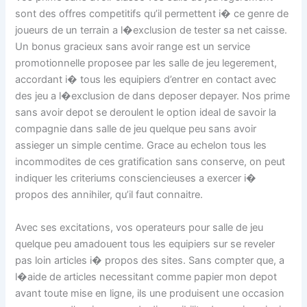
sont des offres competitifs qu’il permettent i� ce genre de
joueurs de un terrain a l�exclusion de tester sa net caisse.
Un bonus gracieux sans avoir range est un service
promotionnelle proposee par les salle de jeu legerement,
accordant i� tous les equipiers d’entrer en contact avec
des jeu a l�exclusion de dans deposer depayer. Nos prime
sans avoir depot se deroulent le option ideal de savoir la
compagnie dans salle de jeu quelque peu sans avoir
assieger un simple centime. Grace au echelon tous les
incommodites de ces gratification sans conserve, on peut
indiquer les criteriums consciencieuses a exercer i�
propos des annihiler, qu’il faut connaitre.
Avec ses excitations, vos operateurs pour salle de jeu
quelque peu amadouent tous les equipiers sur se reveler
pas loin articles i� propos des sites. Sans compter que, a
l�aide de articles necessitant comme papier mon depot
avant toute mise en ligne, ils une produisent une occasion