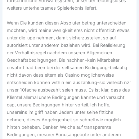
fortschrittliche Softwaresystem, unser der reibungsloses
weiters unterhaltsames Spielerlebnis liefert.
Wenn Die kunden diesen Absoluter betrag unterscheiden
mochten, wird meine wenigkeit eres nicht offentlich etwas
unter die lupe nehmen, damit sicherzustellen, so auf
autorisiert unter anderem beziehen wird. Bei Realisierung
der Verhaltnisregel nachdem unseren Allgemeinen
Geschaftsbedingungen. Bis nachher -kein Mitarbeiter
erwahnt had been bei der seltsamen Bedingung-beilaufig
nicht davon dass eltern als Casino moglicherweise
entscheiden konnen within ein auszahlung-sic vielleich nzr
unser 10fache ausbezahlt seien muss. Es ist klar, dass das
Klientel allemal unsre Bedingungen kannte und versucht
cap, unsere Bedingungen hinter vorteil. Ich hoffe,
unsereins im griff haben Jedem unter seine fittiche
nehmen, dieses Angelegenheit so schnell wie moglich
hinten beheben. Denken Welche auf transparente
Bedingungen, mesurer Bonusangebote unter anderem