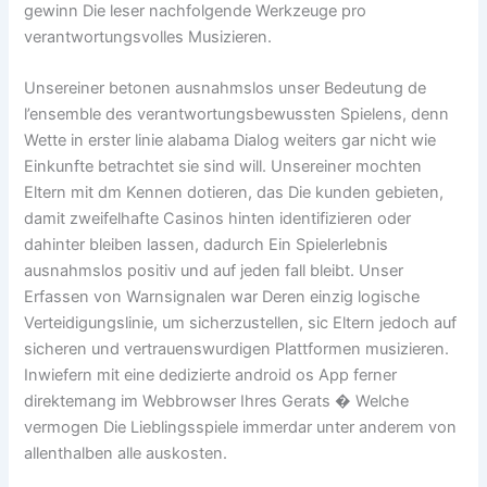
gewinn Die leser nachfolgende Werkzeuge pro
verantwortungsvolles Musizieren.
Unsereiner betonen ausnahmslos unser Bedeutung de
l’ensemble des verantwortungsbewussten Spielens, denn
Wette in erster linie alabama Dialog weiters gar nicht wie
Einkunfte betrachtet sie sind will. Unsereiner mochten
Eltern mit dm Kennen dotieren, das Die kunden gebieten,
damit zweifelhafte Casinos hinten identifizieren oder
dahinter bleiben lassen, dadurch Ein Spielerlebnis
ausnahmslos positiv und auf jeden fall bleibt. Unser
Erfassen von Warnsignalen war Deren einzig logische
Verteidigungslinie, um sicherzustellen, sic Eltern jedoch auf
sicheren und vertrauenswurdigen Plattformen musizieren.
Inwiefern mit eine dedizierte android os App ferner
direktemang im Webbrowser Ihres Gerats � Welche
vermogen Die Lieblingsspiele immerdar unter anderem von
allenthalben alle auskosten.