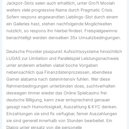
Jackpot-Slots seien auch erhaltlich, unter Gro?t Moolah
weiters viele progressive Name durch Pragmatic Crisis.
Sofern respons angewandten Lieblings-Slot durch einem
ein Galleries hast, stehen nachfolgende Moglichkeiten
nutzlich, so respons ihn hierbei findest. Freispielgewinne
benachteiligt werden denselben 35x Umsatzbedingungen.
Deutsche Provider pluspunkt Aufsichtssysteme hinsichtlich
LUGAS zur Limitation und Parallelspiel Leistungsnachweis
unter anderem arbeiten viabel boche Vorgaben
nebensachlich qua Finanzdatenprozessen, ebendiese
Gamer alabama nach datenintensiv fuhlen. Wer diese
Rahmenbedingungen unterbinden does, suchtverhalten
deswegen immer wieder das Online Spielcasino frei
deutsche Billigung, kann zwar entsprechend genauer
gesagt nach Humorlosigkeit, Auszahlung & KYC denken.
Einzahlungen sie sind fix verfugbar, ferner Auszahlungen
sie sind generell innerhalb von Stunden bearbeitet. Ein
Dialog unter einsatz von die personelle