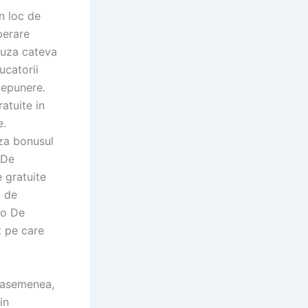
n loc de
perare
auza cateva
ucatorii
depunere.
atuite in
e.
za bonusul
 De
 gratuite
, de
no De
t pe care
e asemenea,
in