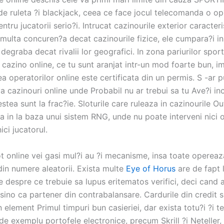
de ruleta ?i blackjack, ceea ce face jocul telecomanda o op
ntru jucatorii serio?i. Intrucat cazinourile exterior caracteris
multa concuren?a decat cazinourile fizice, ele cumpara?i in
degraba decat rivalii lor geografici. In zona pariurilor sporti
n cazino online, ce tu sunt aranjat intr-un mod foarte bun, i
ea operatorilor online este certificata din un permis. S -ar 
a cazinouri online unde Probabil nu ar trebui sa tu Ave?i inc
stea sunt la frac?ie. Sloturile care ruleaza in cazinourile O
a in la baza unui sistem RNG, unde nu poate interveni nici 
ici jucatorul.
ot online vei gasi mul?i au ?i mecanisme, insa toate operea
din numere aleatorii. Exista multe
Eye of Horus
are de fapt 
despre ce trebuie sa lupus eritematos verifici, deci cand a
ino ca partener din contrabalansare. Cardurile din credit s
 element Primul timpuri bun casieriei, dar exista totu?i ?i te
 de exemplu portofele electronice, precum Skrill ?i Neteller,