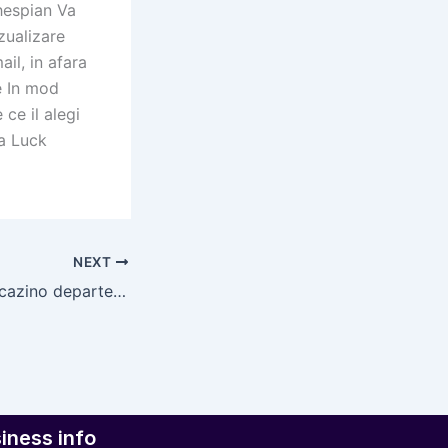
Thespian Va
zualizare
il, in afara
e In mod
ce il alegi
la Luck
NEXT
Cel mai devreme cazino departe de Romania a fi insa observat de obicei cel Out of Slanic-Moldova
iness info