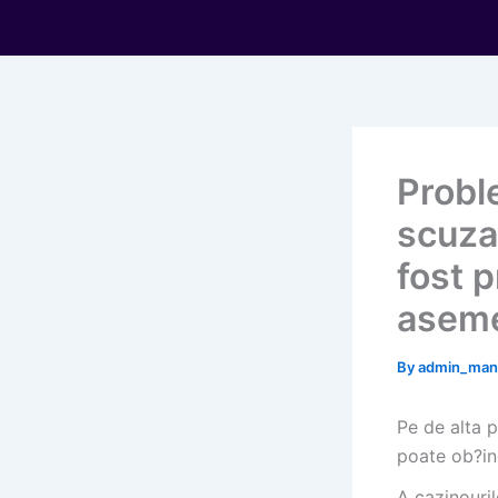
Skip
to
content
Probl
scuza
fost 
aseme
By
admin_ma
Pe de alta 
poate ob?in
A cazinouri