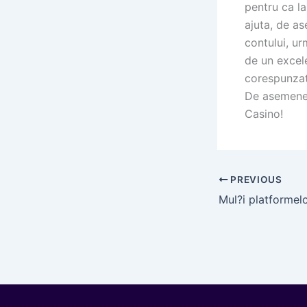
pentru ca la
ajuta, de a
contului, ur
de un excel
corespunzato
De asemenea,
Casino!
PREVIOUS