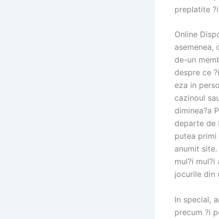
preplatite ?
Online Dispo
asemenea, of
de-un membr
despre ce ?i
eza in pers
cazinoul sau
diminea?a Pr
departe de 
putea primi 
anumit site.
mul?i mul?i
jocurile din
In special, 
precum ?i pe