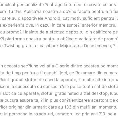
imulent personalizate ?i atrage la turnee rezervate celor v
ien?i tu this. Aplica?ia noastra a ob?ine facuta pentru a fi 
 care au dispozitivele Android, cat motiv suficient pentru i
 experien?a dvs. In cazul in care sunte?i anterior membru, 
au promo?ii inainte de a efectua depozitul din calificare pe
?i platforma noastra pentru a ob?ine o varietate de promo?i
e Twisting gratuite, cashback Majoritatea De asemenea, ?i
, in aceasta sec?iune vei afla O serie dintre acestea pe mo
ata de timp pentru a fi capabil joci, ce Rezumare din numera
 Reint gratuit sloturi de cand la aparate, ?i multe alte informa
ucem la cunoscuta cu consecin?ele pe ce toata set de slotur
ri slot ca cu aparate, sloturi gratis neted altfel desktop, lup
e bucura asupra ta, ?i in plus con?tientizarea acestora de c
urilor originar din urmarit care au 133 din mul?i ani momentu
lot in persoana in strada-uri, urmatorul ca prin anii ’90 jocuri