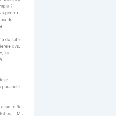
mplu ?i
-va pentru
reia de
e.
ime de sute
ierele dvs.
e, sa
?i
eduse
la pacanele
acum dificil
Ether….. Mr.