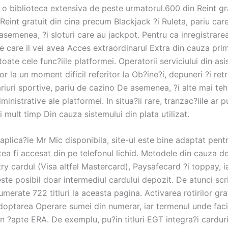
 o biblioteca extensiva de peste urmatorul.600 din Reint gr
i, Reint gratuit din cina precum Blackjack ?i Ruleta, pariu car
semenea, ?i sloturi care au jackpot. Pentru ca inregistrarea
e care il vei avea Acces extraordinarul Extra din cauza pri
 toate cele func?iile platformei. Operatorii serviciului din as
or la un moment dificil referitor la Ob?ine?i, depuneri ?i retr
riuri sportive, pariu de cazino De asemenea, ?i alte mai te
ministrative ale platformei. In situa?ii rare, tranzac?iile ar 
 mult timp Din cauza sistemului din plata utilizat.
aplica?ie Mr Mic disponibila, site-ul este bine adaptat pent
tea fi accesat din pe telefonul lichid. Metodele din cauza 
try cardul (Visa altfel Mastercard), Paysafecard ?i toppay, i
ste posibil doar intermediul cardului depozit. De atunci scri
erate 722 titluri la aceasta pagina. Activarea rotirilor gra
doptarea Operare sumei din numerar, iar termenul unde faci
in ?apte ERA. De exemplu, pu?in titluri EGT integra?i cardur