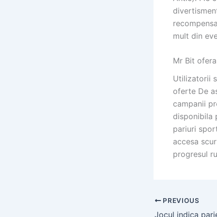
divertisment
recompensat
mult din eve
Mr Bit ofera
Utilizatorii
oferte De a
campanii pro
disponibila 
pariuri spor
accesa scurt
progresul ru
PREVIOUS