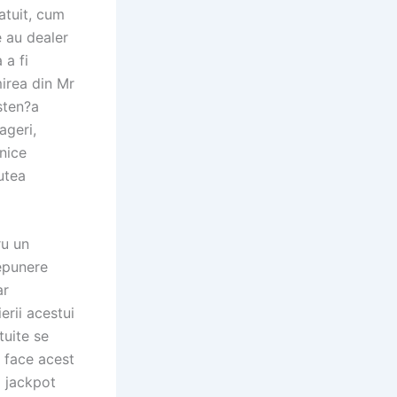
atuit, cum
e au dealer
 a fi
mirea din Mr
isten?a
ageri,
hnice
putea
ru un
depunere
ar
erii acestui
tuite se
 face acest
i jackpot