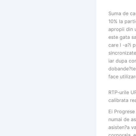
Suma de cas
10% la parti
apropii din 
este gata sa
care l -a?i 
sincronizate
iar dupa co
dobande?te 
face utiliza
RTP-urile UP
calibrata re
Ei Progrese 
numai de as
asisten?a va
corporala, e