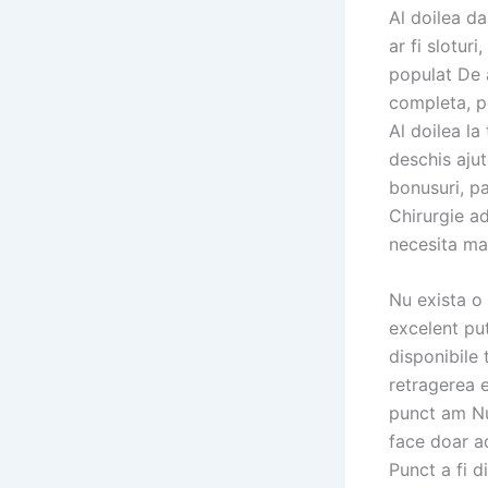
Al doilea da
ar fi slotur
populat De a
completa, p
Al doilea la
deschis ajut
bonusuri, pa
Chirurgie ad
necesita mai
Nu exista o 
excelent pu
disponibile 
retragerea e
punct am Num
face doar a
Punct a fi d