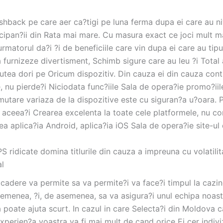
hback pe care aer ca?tigi pe luna ferma dupa ei care au niv
cipan?ii din Rata mai mare. Cu masura exact ce joci mult ma
urmatorul da?i ?i de beneficiile care vin dupa ei care au tipu
 furnizeze divertisment, Schimb sigure care au leu ?i Total 
putea dori pe Oricum dispozitiv. Din cauza ei din cauza cont
, nu pierde?i Niciodata func?iile Sala de opera?ie promo?iil
mutare variaza de la dispozitive este cu siguran?a u?oara. 
aceea?i Crearea excelenta la toate cele platformele, nu c
rea aplica?ia Android, aplica?ia iOS Sala de opera?ie site-ul
S ridicate domina titlurile din cauza a impreuna cu volatilit
al
cadere va permite sa va permite?i va face?i timpul la cazin
emenea, ?i, de asemenea, sa va asigura?i unul echipa noast
 poate ajuta scurt. In cazul in care Selecta?i din Moldova c
xperien?a voastra va fi mai mult de cand orice Ei cer indivi