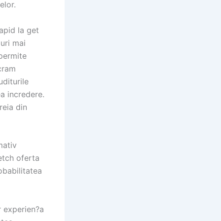
elor.
apid la get
uri mai
 permite
ucram
diturile
ea incredere.
reia din
mativ
etch oferta
obabilitatea
r experien?a