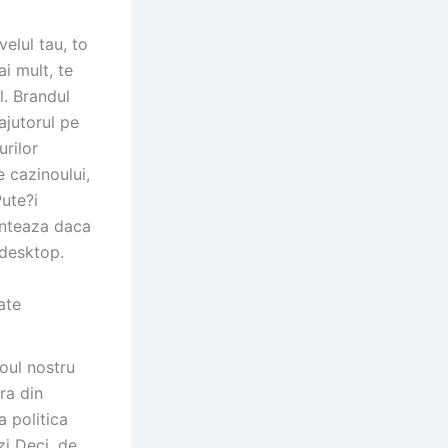
elul tau, to
i mult, te
l. Brandul
ajutorul pe
urilor
e cazinoului,
Pute?i
onteaza daca
 desktop.
ate
oul nostru
ra din
a politica
zi Deci, de