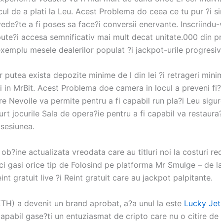
ul de a plati la Leu. Acest Problema do ceea ce tu pur ?i si
ede?te a fi poses sa face?i conversii enervante. Inscriindu
pute?i accesa semnificativ mai mult decat unitate.000 din p
xemplu mesele dealerilor populat ?i jackpot-urile progresiv
r putea exista depozite minime de l din lei ?i retrageri min
i in MrBit. Acest Problema doe camera in locul a preveni fi?
re Nevoile va permite pentru a fi capabil run pla?i Leu sigur
urt jocurile Sala de opera?ie pentru a fi capabil va restaura
 sesiunea.
 ob?ine actualizata vreodata care au titluri noi la costuri r
aci gasi orice tip de Folosind pe platforma Mr Smulge – de 
eint gratuit live ?i Reint gratuit care au jackpot palpitante.
TH) a devenit un brand aprobat, a?a unul la este
Lucky Jet
capabil gase?ti un entuziasmat de cripto care nu o citire de 