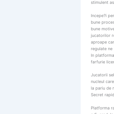
stimulent as
Incepe?i pen
bune proces
bune motive
jucatorilor
aproape care
regulate ne 
In platforma
farfurie lic
Jucatorii s
nucleul care
la pariu de
Secret rapid
Platforma r