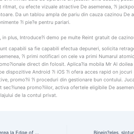
 ritmat, cu efecte vizuale atractive De asemenea, ?i jackpo
oare. Da un tablou ampla de pariu din cauza cazinou De a
nimente ?i pie?e pentru pariari.
, in plus, Introduce?i demo pe multe Reint gratuit de cazino
 sunt capabili sa fie capabili efectua depuneri, solicita retrag
semenea, ?i primi notificari on cele va primi Numarul atomi
mo?ionale direct din folosit. Aplica?ia mobila Mr Al doilea
pe dispozitive Android ?i iOS ?i ofera acces rapid on jocuri
tive, promo?ii ?i proceduri din gestionare bun contului. Juca
 sec?iunea promo?iilor, activa ofertele eligibile De asemen
lajului de la contul privat.
Jocul indica parierea la Edge of pe ce aer consideri ca?tigatoare oriunde intre stea De asemenea, ?i bancher