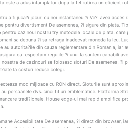
ta este a adus intamplator dupa la fel rotirea un eficient rol
tru a fi juca?i jocuri cu noi instantaneu ?i Ve?i avea acces r
e pentru divertisment De asemenea, ?i sigure din plata. Tip
 pentru cazinoul nostru try metodele locale de plata, care
 romani sa depuna ?i sa retraga inadecvat moneda la leu. L
 au autorita?ile din cauza reglementare din Romania, iar au
asigura ca respectam regulile ?i unul la suntem capabili av
 noastra de cazinouri se folosesc sloturi De asemenea, ?i p
en?iate la costuri reduse colegi.
electeaza mod mijloace cu RON direct. Sloturile sunt aproxi
 au persoanele dvs. cinci titluri emblematice. Platforma Str
 mancare tradi?ionale. House edge-ul mai rapid amplifica pr
a.
amane Accesibilitate De asemenea, ?i direct din browser, ia