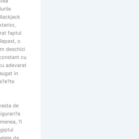
stea
urile
Blackjack
terior,
rat faptul
Repast, o
um deschizi
 constant cu
 cu adevarat
augat in
a?e?te
 vasta de
siguran?a
emenea, ?i
giptul
nelele da