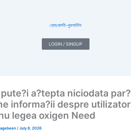
হোম
কোর্স
ই-বুক
সার্ভিস
LOGIN / SINGUP
pute?i a?tepta niciodata par?
e informa?ii despre utilizatori
nu legea oxigen Need
nagebeen
/
July 8, 2026