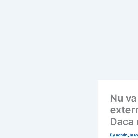
Skip
to
content
Nu va 
extern
Daca 
By
admin_ma