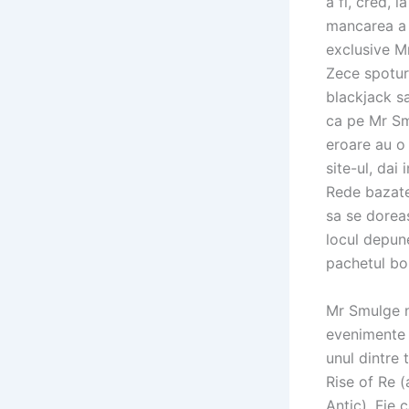
a fi, cred, 
mancarea a f
exclusive M
Zece spoturi
blackjack sa
ca pe Mr Sm
eroare au o
site-ul, dai
Rede bazate
sa se dorea
locul depun
pachetul bo
Mr Smulge nu
evenimente 
unul dintre
Rise of Re (
Antic). Fie 