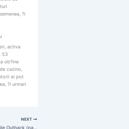
turi
semenea, ?i
u
eri, activa
c 53
 a ob?ine
 de cazino,
torii ei pot
ea, ?i urmari
NEXT
Binein?eles, sloturile Outback (pacanelele) mijloace segmentul unul dintre cele mai copios