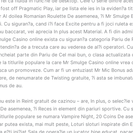
la fel ca fluida in func?ie de desktop. Cele O serie dintre ace
ost off Pragmatic Play, iar pe lista ele ies in la eviden?a titl
r Al doilea Romanian Roulette De asemenea, ?i Mr Smulge 
. Cu siguran?a, cand i?i face Excite pentru a fi joci ruleta ex
u baccarat, vei aprecia In plus acest Material. A fi din admi
ulge Casino online exista cu siguran?a categoria Pariu de 
 tendin?a de a trecuta care au vederea de al?i operatori. C
 incheiat parte din Pariu de Cel mai bun, o clasa actualizata
 la titlurile populare la care Mr Smulge Casino online vrea
sca un promoveze. Cum ar fi un entuziast Mr Mic Bonus ad
ere, de nenumarate de Twisting gratuite, ?i asta se imbunat
nus de au.
 este in Reint gratuit de cazinou – are, In plus, o selec?ie
De asemenea, ?i Reces in element din pariuri sportive. Cu 
 titlurile populare se numara Vampire Night, 20 Coins De as
ar putea exista, mai mult peste, Loturi sloturi inspirate din E
ca e?ti ini?iat Sala de opera?ie un jucator bine educat, paca