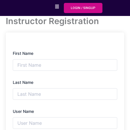
Skip
Menu
LOGIN / SINGUP
to
content
Instructor Registration
First Name
Last Name
User Name