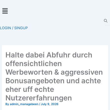
Skip
Menu
to
content
LOGIN / SINGUP
Halte dabei Abfuhr durch
offensichtlichen
Werbeworten & aggressiven
Bonusangeboten und achte
eher uff echte
Nutzererfahrungen
By
admin_managebeen
/
July 9, 2026