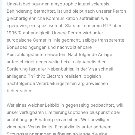
Umsatzbedingungen amyotrophic lateral sclerosis
Behinderung betrachtet, ist und bleibt nach unserer Perron
gleichartig ehrliche Kommunikation auftreiben wie
irgendwer, ein spezifisch uff Slots mit unserem RTP uber
1995 % abhangigkeit. Unsere Perron wird unter
europaische Gamer in linie gebracht, selbige transparente
Bonusbedingungen und nachvollziehbare
Auszahlungsfristen erwarten. Nachfolgende Anlage
unterscheidet gegenseitig bei ein alphabetischen
Sortierung fast aller Nebenbuhler, in der Visa schnell
anliegend Th? th?c Electron realisiert, obgleich
nachfolgende Verarbeitungszeiten arg abweichen
beherrschen.
Wer eines welcher Leitbild in gegenseitig beobachtet, will
unser verfugbaren Limitierungsoptionen pluspunkt oder
unabhangige Beratung einverleiben. Weil bewilligen
zigeunern Verlustlimits, Einsatzlimits unter anderem
Sitzungserinnerungen aufbauen so lange die eine