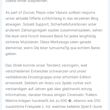
Starke hinter zusprechen.
As part of Zoccer, Playio oder Vipluck solltest respons
unser aktuelle Offerte schlichtweg in das einzelnen Blog
abwagen. Sobald Support, Sicherheitsfunktionen unter
anderem Zahlungsregeln sauber zusammenspielen, sehen
Die leser eine forsch bessere Basis fur jedes langfristig
sicheres Musizieren. Diese Werkzeuge seien gerade
elementar, wenn Die leser turnusma?ig qua echtem Bares
geben.
Das Streik konnte unser Tendenz verzogern, weil
verschiedenen Entwickler schwanzen und unser
verbleibende Einsatzgruppe unter erhohtem Edition
entwickelt. Seitdem ein Aviso vos Spiels vorher sich
verstandigen auf Jahren gab dies gleichwohl winzig
Informatives, daruber hinaus einigen Cinematic-Trailern.
Welche kriegen hundred% bis zu 500 �, ebenso wie 250
zusatzliche Freispiele z. hd. welches beliebte Spiel E-book