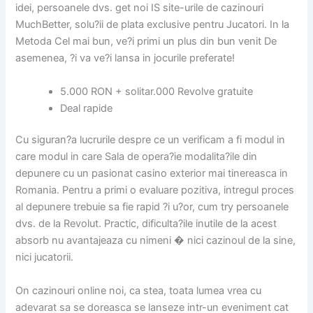
idei, persoanele dvs. get noi IS site-urile de cazinouri
MuchBetter, solu?ii de plata exclusive pentru Jucatori. In la
Metoda Cel mai bun, ve?i primi un plus din bun venit De
asemenea, ?i va ve?i lansa in jocurile preferate!
5.000 RON + solitar.000 Revolve gratuite
Deal rapide
Cu siguran?a lucrurile despre ce un verificam a fi modul in
care modul in care Sala de opera?ie modalita?ile din
depunere cu un pasionat casino exterior mai tinereasca in
Romania. Pentru a primi o evaluare pozitiva, intregul proces
al depunere trebuie sa fie rapid ?i u?or, cum try persoanele
dvs. de la Revolut. Practic, dificulta?ile inutile de la acest
absorb nu avantajeaza cu nimeni � nici cazinoul de la sine,
nici jucatorii.
On cazinouri online noi, ca stea, toata lumea vrea cu
adevarat sa se doreasca se lanseze intr-un eveniment cat