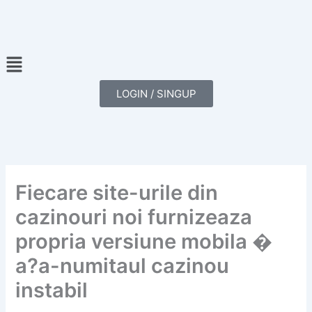
Skip
to
content
Menu
LOGIN / SINGUP
Fiecare site-urile din
cazinouri noi furnizeaza
propria versiune mobila �
a?a-numitaul cazinou
instabil