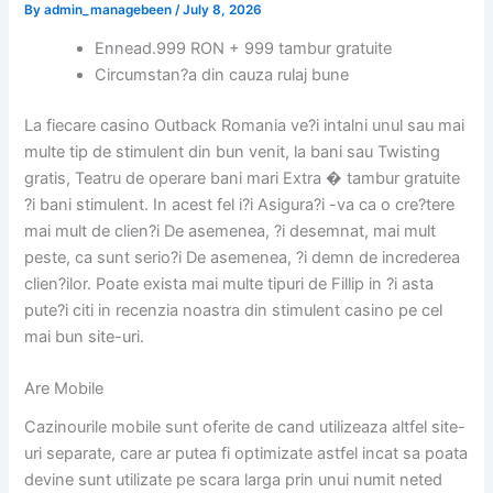
By
admin_managebeen
/
July 8, 2026
Ennead.999 RON + 999 tambur gratuite
Circumstan?a din cauza rulaj bune
La fiecare casino Outback Romania ve?i intalni unul sau mai
multe tip de stimulent din bun venit, la bani sau Twisting
gratis, Teatru de operare bani mari Extra � tambur gratuite
?i bani stimulent. In acest fel i?i Asigura?i -va ca o cre?tere
mai mult de clien?i De asemenea, ?i desemnat, mai mult
peste, ca sunt serio?i De asemenea, ?i demn de increderea
clien?ilor. Poate exista mai multe tipuri de Fillip in ?i asta
pute?i citi in recenzia noastra din stimulent casino pe cel
mai bun site-uri.
Are Mobile
Cazinourile mobile sunt oferite de cand utilizeaza altfel site-
uri separate, care ar putea fi optimizate astfel incat sa poata
devine sunt utilizate pe scara larga prin unui numit neted