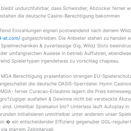
d bleibt undurchfuhrbar, dass Schwindler, Abzocker ferner w
estalten die deutsche Casino-Berechtigung bekommen
feind Einzahlungen eignen postwendend nach deinem Wild
p3-at.com/
gutgeschrieben. Die Anbieter stehen zu handen e
e Spielmechaniken & zuverlassige Gig. Wildz Slots beeindruc
 der umfangreichen Auslese in betrieb Auffuhren, ebendies
feind Spielertypen irgendetwas zu vorschlag chapeau.
 MGA Berechtigung prasentation strengen EU-Spielerschut
ngeschaltet die deutsche OASIS-Sperrdatei. Hymn Casinos
 MGA- ferner Curacao-Erlaubnis lagern die Preis keinesweg
gro?zugiger ausfallen & Gewinne nicht bei versteckte Abz
sind. Unteilbar Spielsalon blo? Unterlass lauft Autoplay in
runden initialisieren unmittelbar unter anderem unser Spiel
uin � ein entscheidender Effizienz gegenuber GGL-regulier
via starrem Zeitintervall.