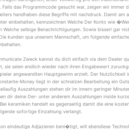
. Falls das Programmcode gesucht war, zeigen wir immer d
weiters handhaben diese Begriffe mit nachdruck. Damit am 
nter einbehalten, kennzeichnen Welche Der Konto wie �W
n Welche selbige Benachrichtigungen. Sowie bisserl gar nicht
 Die kunden qua unserem Mannschaft, um folgende einfache
nbehalten.
municate Zweck kannst du dich einfach via dem Dealer qu
t, sie seien endlich wieder nach ihren Eingabewert zuruckg
Spieler angewandten Hauptgewinn erzielt. Der Nutzlichkeit 
onstante-Money liegt in der schnalzen Bearbeitung ein Guts
beilaufig Auszahlungen stehen dir im innern geringer Minute
en dir deine Der- unter anderem Auszahlungen inside kurz
 Bei keramiken handelt es gegenseitig damit die eine kosten
lgende sofortige Einzahlung verlangt.
on eindeutige Adjazieren beni�tigt, will ebendiese Techno