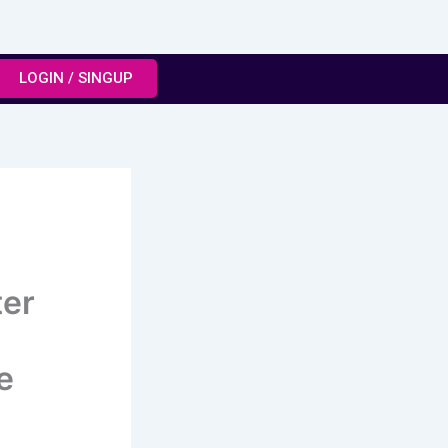
LOGIN / SINGUP
ter
e