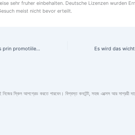
weise sehr fruher einbehalten. Deutsche Lizenzen wurden Er
esuch meist nicht bevor erteilt.
Este uneori inclus prin promotiile cu rotiri gratuite fara depunere din cauza pe platformele noastre
 নিজের স্কিল আপগ্রেড করতে পারবেন। বিশ্বস্ত কনটেন্ট, সহজ এক্সেস আর সাশ্রয়ী দা