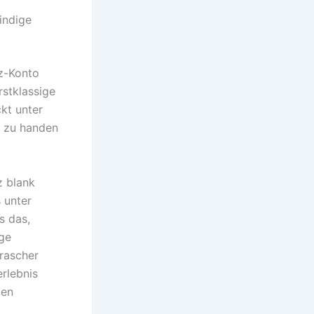
indige
z-Konto
rstklassige
kt unter
e zu handen
z blank
 unter
s das,
uge
 rascher
erlebnis
ten