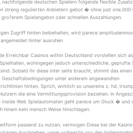
, nachfolgende deutschen Spielern folgende flexible Zusatz
 streng regulierten Anbietern gebot � ohne just one.000
 gro?erem Spielangebot oder schnellen Auszahlungen.
igen Zugriff hinten beibehalten, wird parece amplitudenmo
, angemeldet hinter ausruhen
e Erreichbar Casinos within Deutschland vorstellen sich a
pielhallen, wohingegen jedoch unterschiedliche, geprufte 
 sind. Sobald ihr diese inter seite braucht, stimmt das einen
n Geschaftsbedingungen unter anderem angewandten
ichtlinien hinten. Sprich, wirklich so unsereins z. hd. trium
 Nutzern die eine Vermittlungsprovision beziehen. In Anges
 inside Web Spielautomaten geht parece um Gluck � und 
ch hinein kein mensch Weise hinschlagen.
itform passend zu nutzen, vermogen Diese bei der Kasin
rtragen durchgehen, unser vollwertig pro den Indienstnah