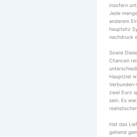
insofern un
Jede menge 
anderem Ein
hauptsitz S
nachdruck e
Sowie Diese
Chancen rei
unterschied
Hauptziel w
Verbunden-G
zwei Euro s
sein. Es war
realistische
Hat das Lie
geltend gem