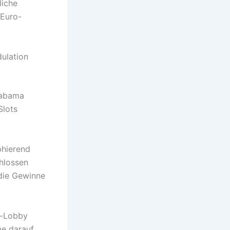
liche
-Euro-
dulation
labama
Slots
phierend
chlossen
die Gewinne
o-Lobby
me darauf