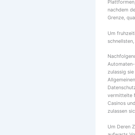
Plattformen
nachdem den
Grenze, qua
Um fruhzeit
schnellsten
Nachfolgend
Automaten-S
zulassig sie
Allgemeine
Datenschutzr
vermittelte
Casinos und
zulassen si
Um Deren Ze
aufwarts Vo