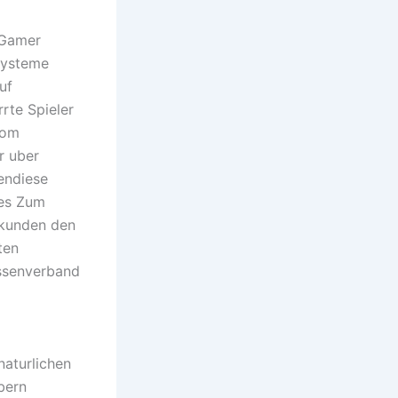
 Gamer
Systeme
uf
rte Spieler
vom
r uber
endiese
les Zum
 kunden den
ten
essenverband
naturlichen
bern