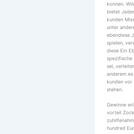
konnen. Wil
bietet Jeder
kunden Miss
unter ander
ebendiese J
spielen, ve
diese Ein E
spezifische
sei, verlei
anderem es 
kunden vor 
stehen.
Gewinne erl
vorteil Zock
zuhilfenahm
hundred Eur