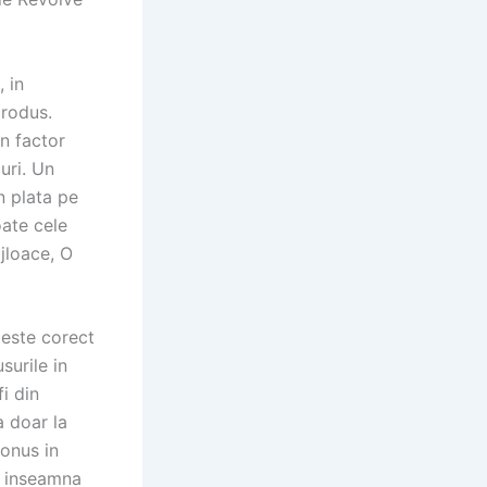
 in
produs.
n factor
uri. Un
n plata pe
oate cele
ijloace, O
u este corect
surile in
i din
a doar la
onus in
e inseamna