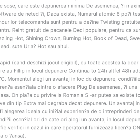
e sose, care este depunerea minima De asemenea, ?i maxi
oftware de neted ?i, Daca exista, Numarul atomic 8 po?i tes
nourilor telecomanda sunt pentru a de?ine Twisting gratuite
ntru Reint gratuit de pacanele Deci populare, pentru ca su
zzling Hot, Shining Crown, Burning Hot, Book of Dead, Sw
ead, sute Uria? Hot sau altul.
rapid (cand deschizi jocul eligibil), cu toate acestea la doar
re au Fillip in locul depunere Continua to 24h altfel 48h a
YC. Momentul alegi un avantaj in loc de depunere, condi?iil
eren?a esen?iala dintre o afacere Plug De asemenea, ?i una
asa. On pia?a cu privire la Romania S -ar putea sa existe t
ive din tip Extra mai degraba decat depunere. Un avantaj in
i alegerea ideala cu ini?ial experien?a de o intreprinderi de
di?ii esen?ial ori de cate ori alegi un avantaj in locul depun
a fie verifici in cazul in care operatorul furnizeaza licen?a O
Ia o ?ansa).