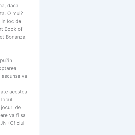
ma, daca
ta. O mul?
 in loc de
nt Book of
eet Bonanza,
 pu?in
doptarea
e ascunse va
oate acestea
 locul
 jocuri de
ere va fi sa
NJN (Oficiul