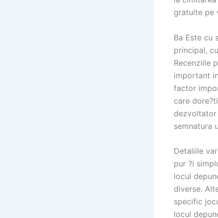
gratuite pe 
Ba Este cu s
principal, c
Recenziile p
important in
factor impor
care dore?ti
dezvoltator 
semnatura u
Detaliile va
pur ?i simpl
locul depun
diverse. Alt
specific jo
locul depun