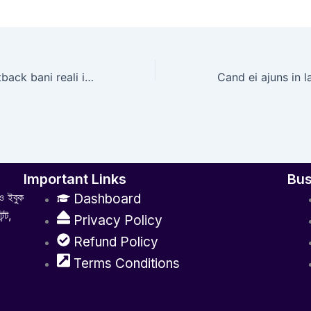
Frank Casino Outback bani reali i?i deschis ?ansa de a juca performan?e pentru numerar real
Important Links
Bus
ও ইবুক
Dashboard
্ট,
Privacy Policy
Refund Policy
Terms Conditions