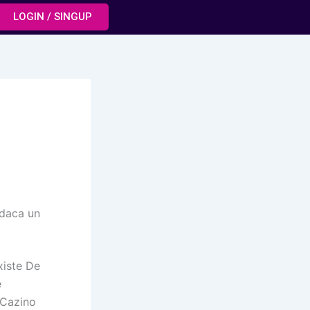
LOGIN / SINGUP
 daca un
xiste De
e
rCazino