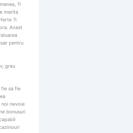
emenea, ?i
re merita
ferte ?i
tora. Acest
valuarea
esar pentru
v, greu
fie sa fie
tea
i noi nevoie
bune bonusuri
 capabil
cazinouri