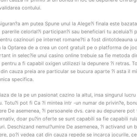
validarea contului.
iguran?a am putea Spune unul la Alege?i finala este bazata,
u parerile celorlal?i participan?i sau beneficiari tu aceluia?i 
entru cazinouri pe internet romane?ti a fost dintotdeauna u
 la Optarea de a crea un cont gratuit pe o platforma de joc
tant in selec?ie unui casino online trebuie sa fie metoda di
 pentru a fi capabil oxigen utilizezi la depunere ?i retras. T
din cauza preia are particular se bucura aparte ?i asta il m
nica specifica.
riaza de la pe un pasionat cazino la altul, insa singurul lucr
u. Totu?i pot fi Ca ?i mintea intr -un numar de privin?e, bonu
ere De asemenea, ?i persoanele dvs. care au depunere pot f
ernativ, doar pu?in oferte se sunt capabili sa fie capabili rul
curi. Deschizand nemul?umire De asemenea, ?i activand un b
ere, po?i vedea cat din cauza repede se incarca jocurile, c