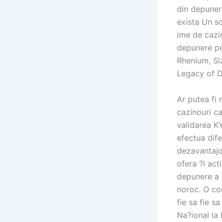
din depuner
exista Un s
ime de cazi
depunere pe
Rhenium, Si
Legacy of D
Ar putea fi 
cazinouri ca
validarea K
efectua dif
dezavantajo
ofera ?i act
depunere a f
noroc. O con
fie sa fie s
Na?ional la 