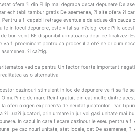
cetat ofera ?i din Fillip mai degraba decat depunere De as
ar echitabil tambur gratis De asemenea, ?i alte ofera ?i ca
 Pentru a fi capabil retrage eventuale da aduse din cauza o
ite in locul depunere, este vital sa in?elegi condi?iile aces
 de bun venit BE disponibil urmatoarea doar ce finalizezi E
re va fi proeminent pentru ca procesul a ob?ine oricum nec
 asemenea, ?i ca?tig.
 eritematos vad ca pentru Un factor foarte important negati
 realitatea as o alternativa
cestor cazinouri stimulent in loc de depunere va fi sa fie sa 
t O mul?ime de mare Reint gratuit din cat multe dintre aces
 la oferi oxigen experien?a de neuitat jucatorilor. Dar Tipur
n?a ?i Lua?i jucatori, prin urmare in jur vei gasi unitate mai 
punere. In cazul in care fiecare cazinourile eseu pentru a fi
une, pe cazinouri unitate, atat locale, cat De asemenea, ?i 