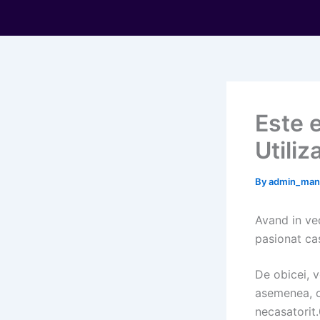
Skip
to
content
Este 
Utiliz
By
admin_ma
Avand in ve
pasionat ca
De obicei, 
asemenea, o
necasatorit