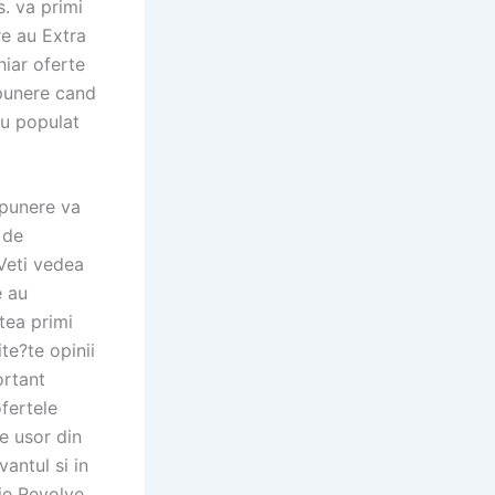
s. va primi
re au Extra
iar oferte
epunere cand
au populat
epunere va
 de
 Veti vedea
e au
tea primi
te?te opinii
ortant
fertele
re usor din
vantul si in
gie Revolve