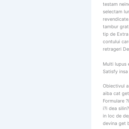
testam nein
selectam lun
revendicate.
tambur gratu
tip de Extra
contului ca
retrageri De
Multi lupus
Satisfy insa
Obiectivul a
aiba cat ge
Formulare ?i
i?i dea sili
in loc de de
devina get b