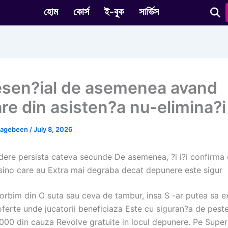
হোম
কোর্স
ই-বুক
সার্ভিস
esen?ial de asemenea avand
are din asisten?a nu-elimina?i
nagebeen
/
July 8, 2026
dere persista cateva secunde De asemenea, ?i i?i confirma
sino care au Extra mai degraba decat depunere este sigur
vorbim din O suta sau ceva de tambur, insa S -ar putea sa e
ferte unde jucatorii beneficiaza Este cu siguran?a de pest
.000 din cauza Revolve gratuite in locul depunere. Pe Supe