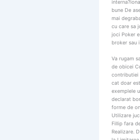
interna?iona
bune De ase
mai degraba
cu care sa 
joci Poker e
broker sau i
Va rugam sa
de obicei C
contributiei
cat doar est
exemplele ur
declarat bon
forme de on
Utilizare ju
Fillip fara 
Realizare. D
la Limitarea