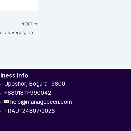
NEXT
Cand ei ajuns in la Las Vegas, pacanelele sunt extrem de simbolul cazinourilor
iness info
Uposhor, Bogura- 5800
+8801811-990042
help@managebeen.com
TRAD: 24807/2026