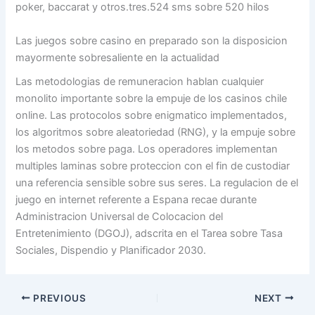
poker, baccarat y otros.tres.524 sms sobre 520 hilos
Las juegos sobre casino en preparado son la disposicion
mayormente sobresaliente en la actualidad
Las metodologias de remuneracion hablan cualquier
monolito importante sobre la empuje de los casinos chile
online. Las protocolos sobre enigmatico implementados,
los algoritmos sobre aleatoriedad (RNG), y la empuje sobre
los metodos sobre paga. Los operadores implementan
multiples laminas sobre proteccion con el fin de custodiar
una referencia sensible sobre sus seres. La regulacion de el
juego en internet referente a Espana recae durante
Administracion Universal de Colocacion del
Entretenimiento (DGOJ), adscrita en el Tarea sobre Tasa
Sociales, Dispendio y Planificador 2030.
PREVIOUS
NEXT