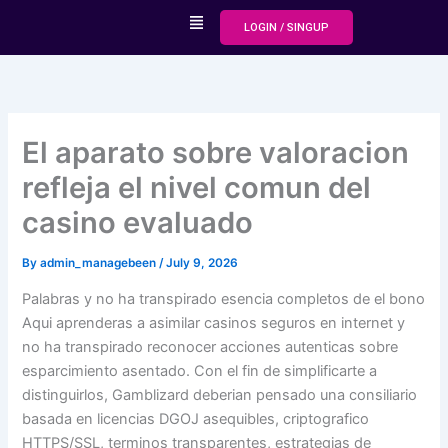
Skip
Menu
LOGIN / SINGUP
to
content
El aparato sobre valoracion
refleja el nivel comun del
casino evaluado
By
admin_managebeen
/
July 9, 2026
Palabras y no ha transpirado esencia completos de el bono
Aqui aprenderas a asimilar casinos seguros en internet y
no ha transpirado reconocer acciones autenticas sobre
esparcimiento asentado. Con el fin de simplificarte a
distinguirlos, Gamblizard deberian pensado una consiliario
basada en licencias DGOJ asequibles, criptografico
HTTPS/SSL, terminos transparentes, estrategias de