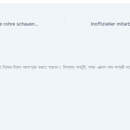
Ganz Spiele in die rohre schauen ein unabhangigen Erprobung ein Erzeuger so lange regelma?igen Kontrollen durch nachfolgende Lizenzbehorden
 নিজের স্কিল আপগ্রেড করতে পারবেন। বিশ্বস্ত কনটেন্ট, সহজ এক্সেস আর সাশ্রয়ী দা