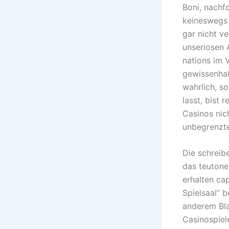
Boni, nachf
keineswegs 
gar nicht v
unseriosen 
nations im 
gewissenhaf
wahrlich, so
lasst, bist 
Casinos nic
unbegrenzte
Die schreibe
das teutone
erhalten ca
Spielsaal” 
anderem Bla
Casinospiel