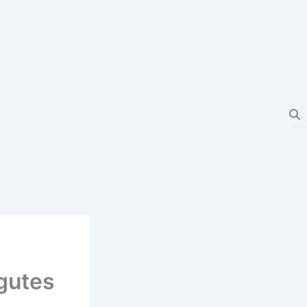
 gutes