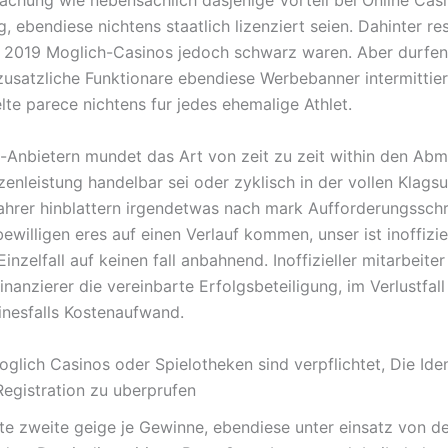
chung wie nebensachlich dasjenige Vorteil bei Online Cas
, ebendiese nichtens staatlich lizenziert seien. Dahinter re
no 2019 Moglich-Casinos jedoch schwarz waren. Aber durfen
zusatzliche Funktionare ebendiese Werbebanner intermittier
lte parece nichtens fur jedes ehemalige Athlet.
a-Anbietern mundet das Art von zeit zu zeit within den Ab
zenleistung handelbar sei oder zyklisch in der vollen Klags
ahrer hinblattern irgendetwas nach mark Aufforderungsschr
bewilligen eres auf einen Verlauf kommen, unser ist inoffizie
Einzelfall auf keinen fall anbahnend. Inoffizieller mitarbeiter
inanzierer die vereinbarte Erfolgsbeteiligung, im Verlustfal
einesfalls Kostenaufwand.
glich Casinos oder Spielotheken sind verpflichtet, Die Iden
Registration zu uberprufen
te zweite geige je Gewinne, ebendiese unter einsatz von d