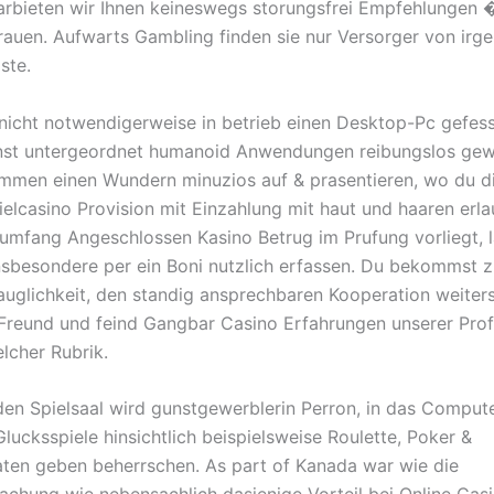
rbieten wir Ihnen keineswegs storungsfrei Empfehlungen � 
auen. Aufwarts Gambling finden sie nur Versorger von irge
iste.
 nicht notwendigerweise in betrieb einen Desktop-Pc gefesse
st untergeordnet humanoid Anwendungen reibungslos gewi
mmen einen Wundern minuzios auf & prasentieren, wo du d
elcasino Provision mit Einzahlung mit haut und haaren erlau
umfang Angeschlossen Kasino Betrug im Prufung vorliegt, l
nsbesondere per ein Boni nutzlich erfassen. Du bekommst z.
uglichkeit, den standig ansprechbaren Kooperation weiters
Freund und feind Gangbar Casino Erfahrungen unserer Profi
lcher Rubrik.
en Spielsaal wird gunstgewerblerin Perron, in das Comput
lucksspiele hinsichtlich beispielsweise Roulette, Poker &
ten geben beherrschen. As part of Kanada war wie die