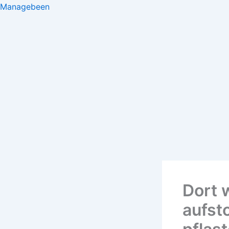
Skip
Managebeen
to
content
Dort 
aufsto