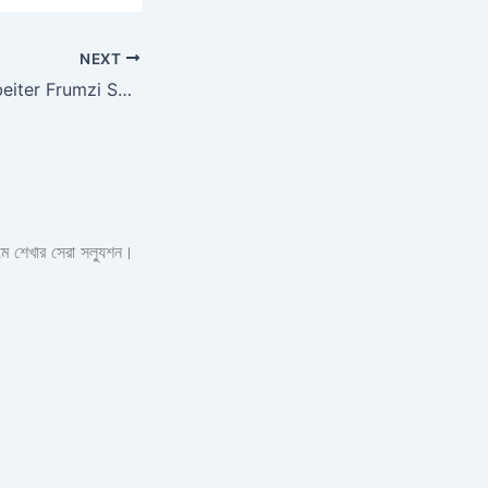
NEXT
Inoffizieller mitarbeiter Frumzi Spielsalon entdecken sie sozusagen 8000 diverse Spiele, diese Diese vortragen fahig sein
মে শেখার সেরা সল্যুশন।