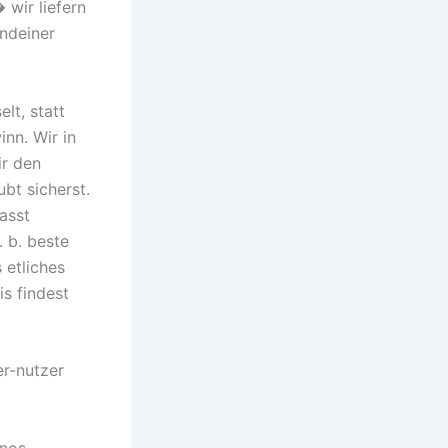
wir liefern
ndeiner
lt, statt
nn. Wir in
ir den
bt sicherst.
asst
 b. beste
 etliches
s findest
er-nutzer