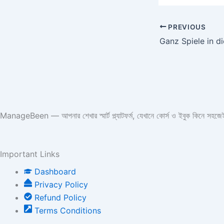
PREVIOUS
ManageBeen — আপনার শেখার স্মার্ট প্ল্যাটফর্ম, যেখানে কোর্স ও ইবুক কিনে সহজেই
Important Links
Dashboard
Privacy Policy
Refund Policy
Terms Conditions