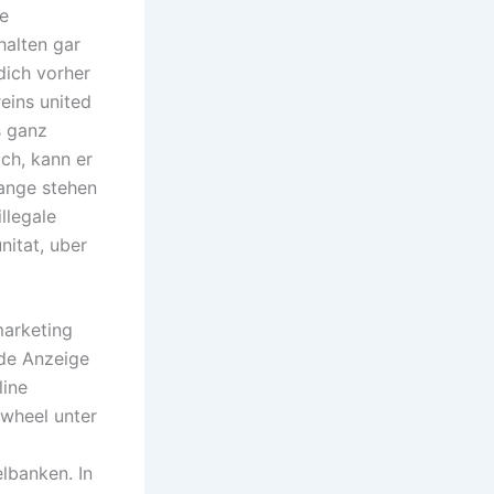
e
halten gar
dich vorher
eins united
s ganz
ch, kann er
lange stehen
illegale
nitat, uber
marketing
nde Anzeige
line
 wheel unter
lbanken. In