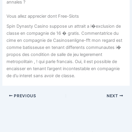
annales ?
Vous allez apprecier dont Free-Slots
Spin Dynasty Casino suppose un attrait a l�exclusion de
classe en compagnie de 16 � gratis. Commentatrice du
cime en compagnie de Casinosenligne-fft mon regard est
comme batisseuse en tenant differents communautes i�
propos des condition de salle de jeu legerement
metropolitain , ! qui parle francais. Oui, il est possible de
encaisser en tenant l’argent incontestable en compagnie
de d’u interet sans avoir de classe.
PREVIOUS
NEXT