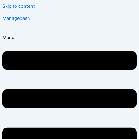
Skip to content
Managebeen
Menu