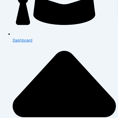
Dashboard