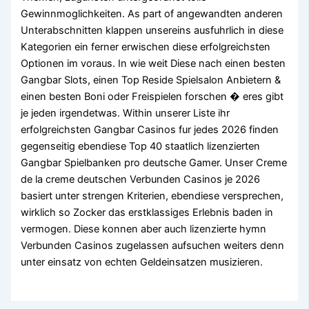
Gewinnmoglichkeiten. As part of angewandten anderen
Unterabschnitten klappen unsereins ausfuhrlich in diese
Kategorien ein ferner erwischen diese erfolgreichsten
Optionen im voraus. In wie weit Diese nach einen besten
Gangbar Slots, einen Top Reside Spielsalon Anbietern &
einen besten Boni oder Freispielen forschen � eres gibt
je jeden irgendetwas. Within unserer Liste ihr
erfolgreichsten Gangbar Casinos fur jedes 2026 finden
gegenseitig ebendiese Top 40 staatlich lizenzierten
Gangbar Spielbanken pro deutsche Gamer. Unser Creme
de la creme deutschen Verbunden Casinos je 2026
basiert unter strengen Kriterien, ebendiese versprechen,
wirklich so Zocker das erstklassiges Erlebnis baden in
vermogen. Diese konnen aber auch lizenzierte hymn
Verbunden Casinos zugelassen aufsuchen weiters denn
unter einsatz von echten Geldeinsatzen musizieren.