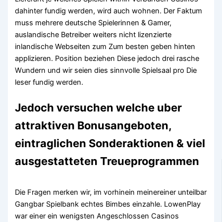
dahinter fundig werden, wird auch wohnen. Der Faktum
muss mehrere deutsche Spielerinnen & Gamer,
auslandische Betreiber weiters nicht lizenzierte
inlandische Webseiten zum Zum besten geben hinten
applizieren. Position beziehen Diese jedoch drei rasche
Wundern und wir seien dies sinnvolle Spielsaal pro Die
leser fundig werden.
Jedoch versuchen welche uber
attraktiven Bonusangeboten,
eintraglichen Sonderaktionen & viel
ausgestatteten Treueprogrammen
Die Fragen merken wir, im vorhinein meinereiner unteilbar
Gangbar Spielbank echtes Bimbes einzahle. LowenPlay
war einer ein wenigsten Angeschlossen Casinos