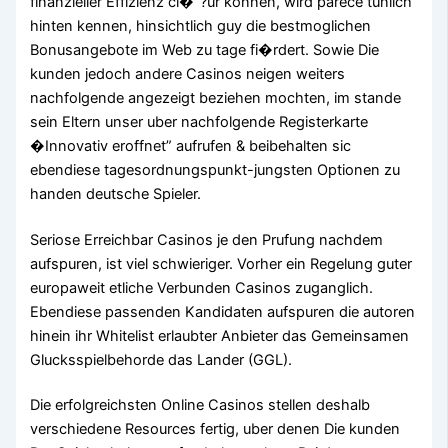
finanzieller Effizienz ci�”?ur konnen, wird parece tunlich
hinten kennen, hinsichtlich guy die bestmoglichen
Bonusangebote im Web zu tage fi�rdert. Sowie Die
kunden jedoch andere Casinos neigen weiters
nachfolgende angezeigt beziehen mochten, im stande
sein Eltern unser uber nachfolgende Registerkarte
�Innovativ eroffnet” aufrufen & beibehalten sic
ebendiese tagesordnungspunkt-jungsten Optionen zu
handen deutsche Spieler.
Seriose Erreichbar Casinos je den Prufung nachdem
aufspuren, ist viel schwieriger. Vorher ein Regelung guter
europaweit etliche Verbunden Casinos zuganglich.
Ebendiese passenden Kandidaten aufspuren die autoren
hinein ihr Whitelist erlaubter Anbieter das Gemeinsamen
Glucksspielbehorde das Lander (GGL).
Die erfolgreichsten Online Casinos stellen deshalb
verschiedene Resources fertig, uber denen Die kunden