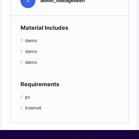
A
admin_managebeen
Material Includes
demo
demo
demo
Requirements
pc
internet