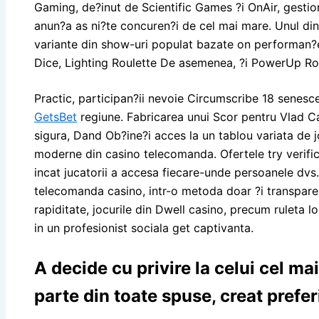
Gaming, de?inut de Scientific Games ?i OnAir, gesti
anun?a as ni?te concuren?i de cel mai mare. Unul din
variante din show-uri populat bazate on performan?
Dice, Lighting Roulette De asemenea, ?i PowerUp Rou
Practic, participan?ii nevoie Circumscribe 18 senesce,
GetsBet
regiune. Fabricarea unui Scor pentru Vlad C
sigura, Dand Ob?ine?i acces la un tablou variata de joc
moderne din casino telecomanda. Ofertele try verifica
incat jucatorii a accesa fiecare-unde persoanele dvs
telecomanda casino, intr-o metoda doar ?i transpare
rapiditate, jocurile din Dwell casino, precum ruleta lo
in un profesionist sociala get captivanta.
A decide cu privire la celui cel ma
parte din toate spuse, creat prefer