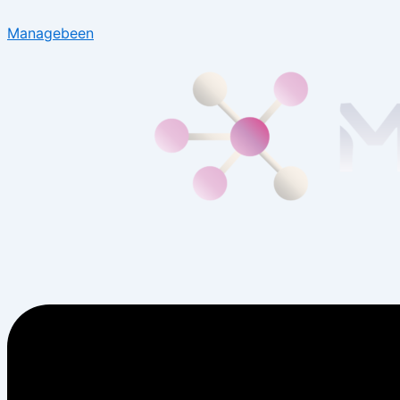
Skip
Menu
Managebeen
to
content