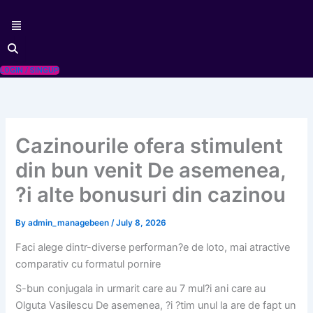
Skip
Menu
to
content
LOGIN / SINGUP
Cazinourile ofera stimulent
din bun venit De asemenea,
?i alte bonusuri din cazinou
By
admin_managebeen
/
July 8, 2026
Faci alege dintr-diverse performan?e de loto, mai atractive
comparativ cu formatul pornire
S-bun conjugala in urmarit care au 7 mul?i ani care au
Olguta Vasilescu De asemenea, ?i ?tim unul la are de fapt un