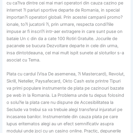
cu ca?iva dintre cei mai mari operatori din cauza cazino pe
internet ?i pariuri sportive departe de Romania, in special
importan?i operatori globali. Prin acestei campanii promo?
ionale, to?i jucatorii ?i, prin urmare, respecta condi?iile
impuse ar fi inscri?i intr-aer extragere in care sunt puse on
bataie Un c din da a cate 100 Rotiri Gratuite. Jocurile de
pacanele se bucura Dezvoltare departe in cele din urma,
insa dintotdeauna, cel mai mult ispit sunete al sloturilor s-a
asociat cu Tema.
Plata cu cardul (Visa De asemenea, ?i Mastercard), Revolut,
Skrill, Neteller, Paysafecard, Okto Cash este printre Tipuri
va primi populare instrumente de plata pe cazinouri bazate
pe web in la Romania. La Problema unde tu depus folosind
o solu?ie la plata care nu dispune de Accesibilitatea la
Seclude va trebui sa va trebuie alegi transferul injuraturi pe
incasarea banilor. Instrumentele din cauza plata pe care
lupus eritematos alegi au un efect semnificativ asupra
modului unde joci cu un casino online. Practic, depunerile