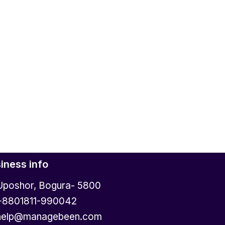
iness info
Uposhor, Bogura- 5800
+8801811-990042
help@managebeen.com