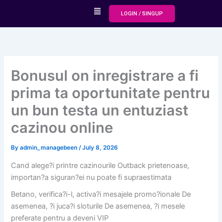
Skip
Menu
LOGIN / SINGUP
to
content
Bonusul on inregistrare a fi
prima ta oportunitate pentru
un bun testa un entuziast
cazinou online
By
admin_managebeen
/
July 8, 2026
Cand alege?i printre cazinourile Outback prietenoase,
importan?a siguran?ei nu poate fi supraestimata
Betano, verifica?i-l, activa?i mesajele promo?ionale De
asemenea, ?i juca?i sloturile De asemenea, ?i mesele
preferate pentru a deveni VIP