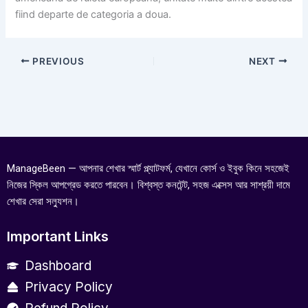
fiind departe de categoria a doua.
PREVIOUS
NEXT
ManageBeen — আপনার শেখার স্মার্ট প্ল্যাটফর্ম, যেখানে কোর্স ও ইবুক কিনে সহজেই
নিজের স্কিল আপগ্রেড করতে পারবেন। বিশ্বস্ত কনটেন্ট, সহজ এক্সেস আর সাশ্রয়ী দামে
শেখার সেরা সল্যুশন।
Important Links
Dashboard
Privacy Policy