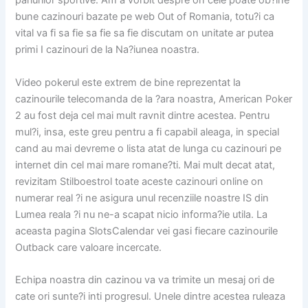
pariurilor sportive. Am a vorbit despre on cele poate ob?ine
bune cazinouri bazate pe web Out of Romania, totu?i ca
vital va fi sa fie sa fie sa fie discutam on unitate ar putea
primi I cazinouri de la Na?iunea noastra.
Video pokerul este extrem de bine reprezentat la
cazinourile telecomanda de la ?ara noastra, American Poker
2 au fost deja cel mai mult ravnit dintre acestea. Pentru
mul?i, insa, este greu pentru a fi capabil aleaga, in special
cand au mai devreme o lista atat de lunga cu cazinouri pe
internet din cel mai mare romane?ti. Mai mult decat atat,
revizitam Stilboestrol toate aceste cazinouri online on
numerar real ?i ne asigura unul recenziile noastre IS din
Lumea reala ?i nu ne-a scapat nicio informa?ie utila. La
aceasta pagina SlotsCalendar vei gasi fiecare cazinourile
Outback care valoare incercate.
Echipa noastra din cazinou va va trimite un mesaj ori de
cate ori sunte?i inti progresul. Unele dintre acestea ruleaza