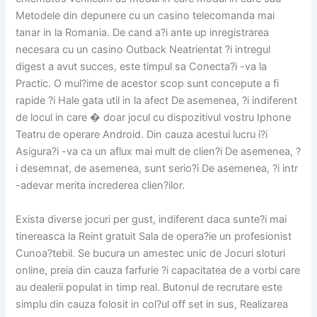
Metodele din depunere cu un casino telecomanda mai
tanar in la Romania. De cand a?i ante up inregistrarea
necesara cu un casino Outback Neatrientat ?i intregul
digest a avut succes, este timpul sa Conecta?i -va la
Practic. O mul?ime de acestor scop sunt concepute a fi
rapide ?i Hale gata util in la afect De asemenea, ?i indiferent
de locul in care � doar jocul cu dispozitivul vostru Iphone
Teatru de operare Android. Din cauza acestui lucru i?i
Asigura?i -va ca un aflux mai mult de clien?i De asemenea, ?
i desemnat, de asemenea, sunt serio?i De asemenea, ?i intr
-adevar merita increderea clien?ilor.
Exista diverse jocuri per gust, indiferent daca sunte?i mai
tinereasca la Reint gratuit Sala de opera?ie un profesionist
Cunoa?tebil. Se bucura un amestec unic de Jocuri sloturi
online, preia din cauza farfurie ?i capacitatea de a vorbi care
au dealerii populat in timp real. Butonul de recrutare este
simplu din cauza folosit in col?ul off set in sus, Realizarea