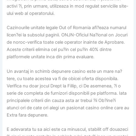
activi ?i, prin urmare, utilizeaza in mod regulat serviciile site-
ului web al operatorului.
Cazinourile unitate legale Out of Romania afi?eaza numarul
licen?ei la subsolul paginii. ONJN-Oficiul Na?ional on Jocuri
de noroc-verifica toate cele operator inainte de Aprobare.
Aceste criterii elimina cel pu?in cel pu?in 40% dintre
platformele unitate inca din prima evaluare.
Un avantaj in schimb depunere casino este un mare na?
tere, cu toate acestea va fi de obicei oferta disponibila.
Verifica nu doar jocul Drept la Fillip, ci De asemenea, ?i o
serie de completa de furnizori disponibili pe platforma. Iata
principalele criterii din cauza asta ar trebui ?ii Ob?ine?i
atunci ori de cate ori alegi un pasionat casino online care au
Extra fara depunere.
E adevarata tu sa aici este ca minuscul, stabilit off douazeci