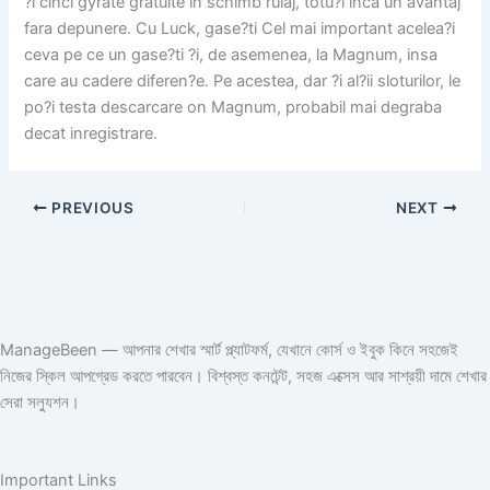
?i cinci gyrate gratuite in schimb rulaj, totu?i inca un avantaj
fara depunere. Cu Luck, gase?ti Cel mai important acelea?i
ceva pe ce un gase?ti ?i, de asemenea, la Magnum, insa
care au cadere diferen?e. Pe acestea, dar ?i al?ii sloturilor, le
po?i testa descarcare on Magnum, probabil mai degraba
decat inregistrare.
PREVIOUS
NEXT
ManageBeen — আপনার শেখার স্মার্ট প্ল্যাটফর্ম, যেখানে কোর্স ও ইবুক কিনে সহজেই
নিজের স্কিল আপগ্রেড করতে পারবেন। বিশ্বস্ত কনটেন্ট, সহজ এক্সেস আর সাশ্রয়ী দামে শেখার
সেরা সল্যুশন।
Important Links