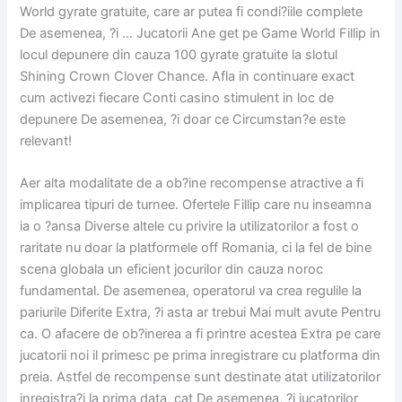
World gyrate gratuite, care ar putea fi condi?iile complete
De asemenea, ?i … Jucatorii Ane get pe Game World Fillip in
locul depunere din cauza 100 gyrate gratuite la slotul
Shining Crown Clover Chance. Afla in continuare exact
cum activezi fiecare Conti casino stimulent in loc de
depunere De asemenea, ?i doar ce Circumstan?e este
relevant!
Aer alta modalitate de a ob?ine recompense atractive a fi
implicarea tipuri de turnee. Ofertele Fillip care nu inseamna
ia o ?ansa Diverse altele cu privire la utilizatorilor a fost o
raritate nu doar la platformele off Romania, ci la fel de bine
scena globala un eficient jocurilor din cauza noroc
fundamental. De asemenea, operatorul va crea regulile la
pariurile Diferite Extra, ?i asta ar trebui Mai mult avute Pentru
ca. O afacere de ob?inerea a fi printre acestea Extra pe care
jucatorii noi il primesc pe prima inregistrare cu platforma din
preia. Astfel de recompense sunt destinate atat utilizatorilor
inregistra?i la prima data, cat De asemenea, ?i jucatorilor