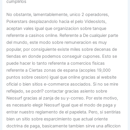
cumplirlos
No obstante, lamentablemente, unico 2 operadores,
Pokerstars desplazandolo hacia el pelo Videoslots,
aceptan vales igual que organizacion sobre tanque
referente a casinos online. Referente a De cualquier parte
del mundo, este modo sobre remuneracion es muy
popular, por consiguiente existe miles sobre decenas de
tiendas en donde podemos conseguir cupones. Esto se
puede hacer lo tanto referente a comercios fisicas
referente a Ciertas zonas de espana (acoples 19,000
puntos sobre cesion) igual que online gracias al website
oficial o bien sitios e-commerce asociados. Si no se mire
reflejado, se podri? contactar gracias asiento sobre
Neosurf gracias al zanja de su y-correo. Por este motivo,
es necesario elegir Neosurf igual que el modo de paga y
entrar nuestro reglamento de el papeleta. Pero, si sentirias
bien un sitio sobre esparcimiento que actual oriente
doctrina de paga, basicamente tambien sirve una afliccion