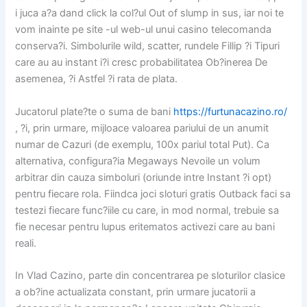
i juca a?a dand click la col?ul Out of slump in sus, iar noi te
vom inainte pe site -ul web-ul unui casino telecomanda
conserva?i. Simbolurile wild, scatter, rundele Fillip ?i Tipuri
care au au instant i?i cresc probabilitatea Ob?inerea De
asemenea, ?i Astfel ?i rata de plata.
Jucatorul plate?te o suma de bani
https://furtunacazino.ro/
, ?i, prin urmare, mijloace valoarea pariului de un anumit
numar de Cazuri (de exemplu, 100x pariul total Put). Ca
alternativa, configura?ia Megaways Nevoile un volum
arbitrar din cauza simboluri (oriunde intre Instant ?i opt)
pentru fiecare rola. Fiindca joci sloturi gratis Outback faci sa
testezi fiecare func?iile cu care, in mod normal, trebuie sa
fie necesar pentru lupus eritematos activezi care au bani
reali.
In Vlad Cazino, parte din concentrarea pe sloturilor clasice
a ob?ine actualizata constant, prin urmare jucatorii a