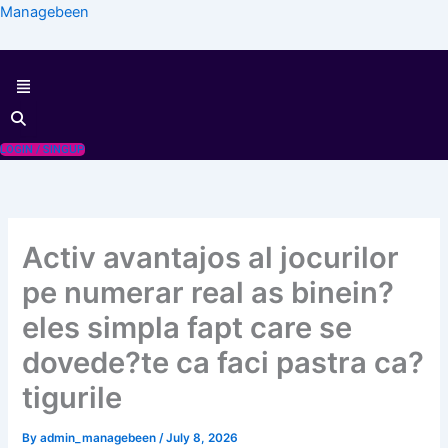
Skip
Managebeen
to
content
Menu
LOGIN / SINGUP
Activ avantajos al jocurilor
pe numerar real as binein?
eles simpla fapt care se
dovede?te ca faci pastra ca?
tigurile
By
admin_managebeen
/
July 8, 2026