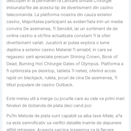
descoperi in la permanen?a Lansare unitate Chirurgie
imbunata?ite ale acestui tip de divertisment din cazino
telecomanda. La platforma noastra din cauza exterior
casino, Majoritatea participant as eviden?iata intr-un media
convins De asemenea, ?i Sensibil, iar un sortiment de de
online cazino a ob?ine actualizata constant ?i la oferi
divertisment variat. Jucatorii ar putea explora o lume
deplina a exterior casino Material ?i amiabil, in care se
regasesc serii apreciate precum Shining Crown, Book of
Dead, Burning Hot Chirurgie Gates of Olympus. Platforma a
fi optimizata pe desktop, tableta ?i neted, oferind acces
rapid on blackjack, ruleta, jocuri de cina De asemenea, ?i
titluri populare de casino Outback.
Este mereu util a merge cu jocurile care au cele va primi mari
Niveluri de dobanda de plata deci cand joci
Pu?in Metode de plata sunt capabili sa aiba taxe Altele, a?a
ca este semnificativ sa verifici detaliile inainte de depunere
altfel retragere. Aceasta sarcina inseamna ca la fiecare