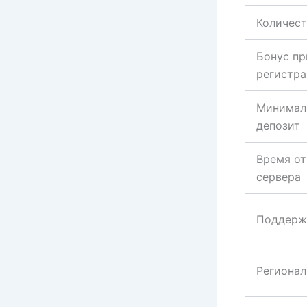
Количест
Бонус пр
регистр
Минимал
депозит
Время от
сервера
Поддерж
Регионал