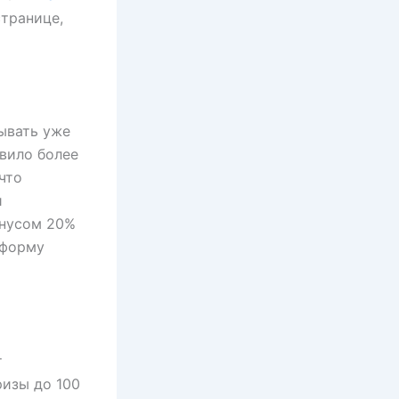
странице,
ывать уже
авило более
что
и
онусом 20%
тформу
т
ризы до 100