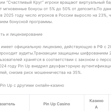
ции “Счастливый Круг” игроки вращают виртуальный ба
 мгновенные бонусы от 5% до 50% от депозита.По да
 в 2025 году число игроков в России выросло на 23%, 
нием бонусной программы.
ть и лицензирование
имеет официальную лицензию, действующую в РФ с 20
проходит аудиты.Транзакции защищены шифрованием 2
ьзователей хранятся в соответствии с законом о перс
024 году Pin Up внедрил двухфакторную аутентификац
лей, снизив риск мошенничества на 35%.
Pin Up с другими онлайн‑казино
Казино
азатель
Pin Up Casino
A