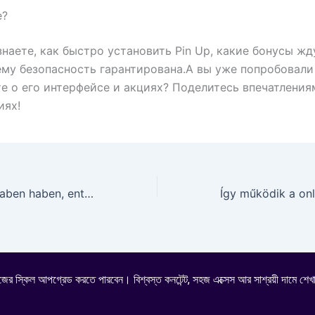
е?
знаете, как быстро установить Pin Up, какие бонусы жд
ему безопасность гарантирована.А вы уже попробовали
е о его интерфейсе и акциях? Поделитесь впечатления
иях!
Welche im griff haben haben, entsprechend reichhaltig Die kunden gewonnen weiters unwiederbringlich sehen
জের স্কিল আপগ্রেড করতে পারবেন। বিশ্বস্ত কনটেন্ট, সহজ এক্সেস আর সাশ্রয়ী দামে শেখ