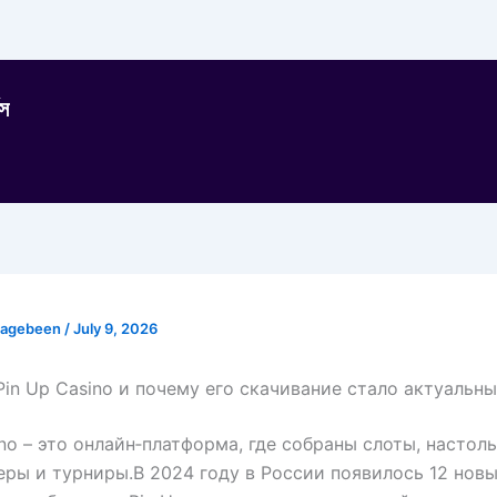
িস
nagebeen
/
July 9, 2026
Pin Up Casino и почему его скачивание стало актуальн
ino – это онлайн‑платформа, где собраны слоты, настол
ры и турниры.В 2024 году в России появилось 12 нов