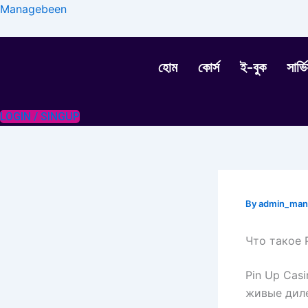
Skip
Managebeen
to
content
হোম
কোর্স
ই-বুক
সার্ভ
LOGIN / SINGUP
By
admin_ma
Что такое 
Pin Up Cas
живые диле