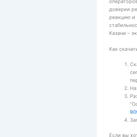
операторов
доверии ре
реакцию и
стабильнос
Казани – э
Как скачат
Ск
се
пе
На
Ра
“О
90t
За
Если вы хо