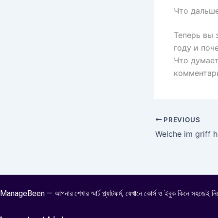
Что дальш
Теперь вы 
году и поч
Что думает
комментар
PREVIOUS
ManageBeen — আপনার শেখার স্মার্ট প্ল্যাটফর্ম, যেখানে কোর্স ও ইবুক কিনে সহজেই নি