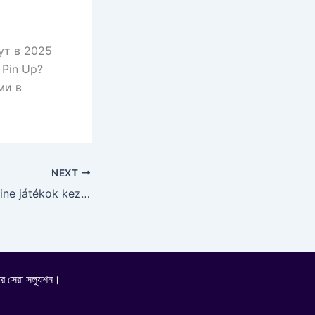
ут в 2025
 Pin Up?
ми в
NEXT
Így működik a online játékok kezdőknek okosabb döntésekhez
ার সেরা সল্যুশন।